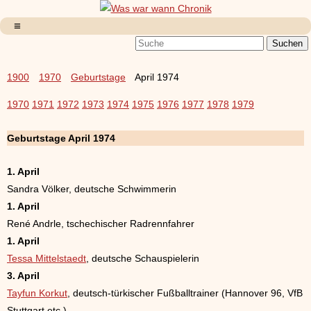
1900
1970
Geburtstage
April 1974
1970
1971
1972
1973
1974
1975
1976
1977
1978
1979
Geburtstage April 1974
1. April
Sandra Völker, deutsche Schwimmerin
1. April
René Andrle, tschechischer Radrennfahrer
1. April
Tessa Mittelstaedt
, deutsche Schauspielerin
3. April
Tayfun Korkut
, deutsch-türkischer Fußballtrainer (Hannover 96, VfB
Stuttgart etc.)