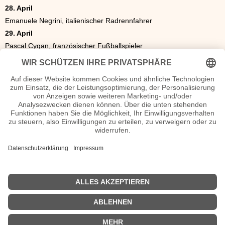
28. April
Emanuele Negrini, italienischer Radrennfahrer
29. April
Pascal Cygan, französischer Fußballspieler
30. April
Lars Löllmann, deutscher Schauspieler
Die Geschenkidee
Das ideale Geschenk. Eine Zeitung vom April 1974. Was war los in
Politik, Sport oder Kultur? Als Geburtstagsgeschenk eine original
historische Tageszeitung oder Illustrierte z.B. als
Geburtstagszeitung oder Hochzeitszeitung zur goldenen Hochzeit.
Zeitungen und Magazine 1974.
Originalzeitung 1974
<<
Geburtstage März 1974
|
Geburtstage Mai 1974
>>
| © 2013–2026 was-war-wann.de. Alle Rechte vorbehalten. |