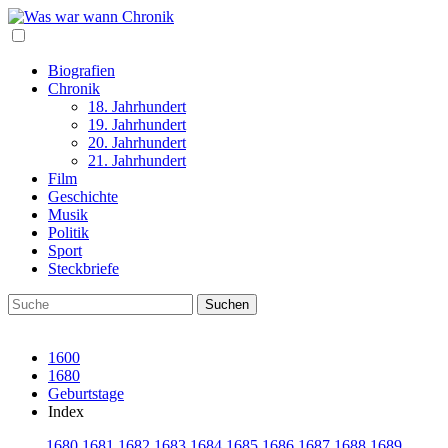
Biografien
Chronik
18. Jahrhundert
19. Jahrhundert
20. Jahrhundert
21. Jahrhundert
Film
Geschichte
Musik
Politik
Sport
Steckbriefe
1600
1680
Geburtstage
Index
1680
1681
1682
1683
1684
1685
1686
1687
1688
1689