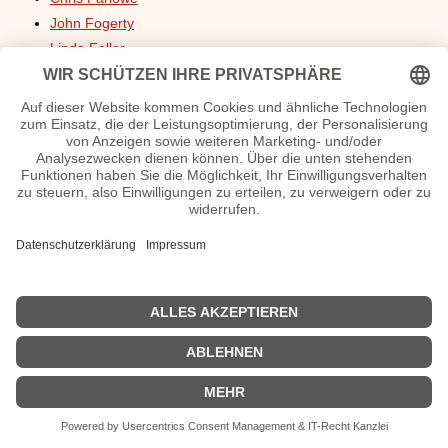
John Fogerty
Linda Feller
Ace Frehley
Brooke Fraser
Peter Fox
Peter Frampton
Samantha Fox
Helene Fischer
Max Forster
Marianne Faithfull
Veronika Fischer
| © 2013–2025 was-war-wann.de. Alle Rechte vorbehalten. |
|
Impressum
| Kurbio deutsch | Kurzbiografie |