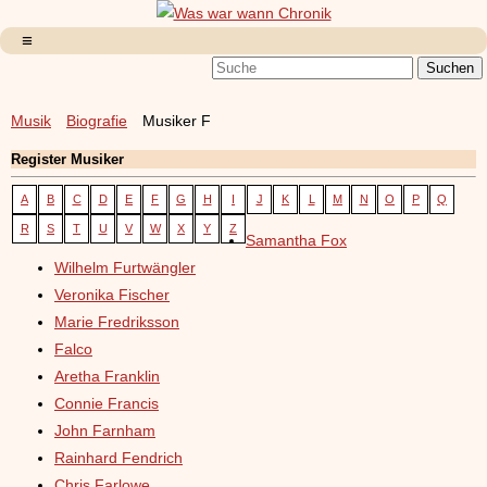
Musik
Biografie
Musiker F
Register Musiker
A
B
C
D
E
F
G
H
I
J
K
L
M
N
O
P
Q
R
S
T
U
V
W
X
Y
Z
Samantha Fox
Wilhelm Furtwängler
Veronika Fischer
Marie Fredriksson
Falco
Aretha Franklin
Connie Francis
John Farnham
Rainhard Fendrich
Chris Farlowe