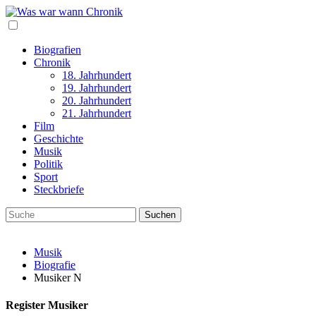
Biografien
Chronik
18. Jahrhundert
19. Jahrhundert
20. Jahrhundert
21. Jahrhundert
Film
Geschichte
Musik
Politik
Sport
Steckbriefe
Musik
Biografie
Musiker N
Register Musiker