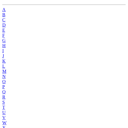
A
B
C
D
E
F
G
H
I
J
K
L
M
N
O
P
Q
R
S
T
U
V
W
X