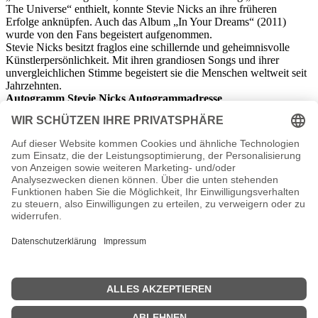
The Universe“ enthielt, konnte Stevie Nicks an ihre früheren
Erfolge anknüpfen. Auch das Album „In Your Dreams“ (2011)
wurde von den Fans begeistert aufgenommen.
Stevie Nicks besitzt fraglos eine schillernde und geheimnisvolle
Künstlerpersönlichkeit. Mit ihren grandiosen Songs und ihrer
unvergleichlichen Stimme begeistert sie die Menschen weltweit seit
Jahrzehnten.
Autogramm Stevie Nicks Autogrammadresse
n.n.v.
Stevie Nicks Seiten, Steckbrief etc.
www.nicksfix.com
- Die offizielle Homepage von Stevie Nicks
Stevie Nicks MP3 Downloads
Stevie Nicks MP3 bei Amazon
-
Alle Hits zum downloaden
Stevie Nicks Diskografie
1981 - Bella Donna
1983 - The Wild Heart
1985 - Rock a Little
1989 - The Other Side of the Mirror
1991 - Timespace: The Best of Stevie Nicks
1994 - Street Angel
1998 - Enchanted: The Enchanted Works of Stevie Nicks
2001 - Trouble in Shangri-La
2007 - Crystal Visions
2009 - Soundstage Sessions
2011 - In Your Dreams