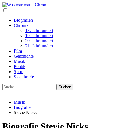
Biografien
Chronik
18. Jahrhundert
19. Jahrhundert
20. Jahrhundert
21. Jahrhundert
Film
Geschichte
Musik
Politik
Sport
Steckbriefe
Musik
Biografie
Stevie Nicks
Biografie Stevie Nicks