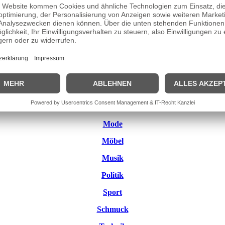
Automobil
Bands
Biografien
Bildung
Charts
Film
Literatur
Mode
Möbel
Musik
Politik
Sport
Schmuck