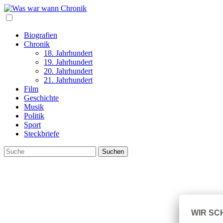
Biografien
Chronik
18. Jahrhundert
19. Jahrhundert
20. Jahrhundert
21. Jahrhundert
Film
Geschichte
Musik
Politik
Sport
Steckbriefe