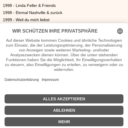
1998 - Linda Feller & Friends
1998 - Einmal Nashville & zurück
1999 - Weil du mich liebst
2000 - Hey kleine Linda (mit Hartmut Schulze-Gerlach)
2000 - Jeder Tag kann ein Anfang sein
2000 - Life is good
2001 - Wenn überhaupt ...
2001 - Wintermärchenzeit
2002 - Du tust mir so gut
2003 - Pustekuchen
2004 - Gala der Gefühle (mit Jonny Hill)
2005 - Country-Balladen & mehr
2005 - Country-Hits Vol.1
2005 - Langsam aber sicher
2007 - Liebe ist wie ein Haus
2009 - Stark
| © 2013–2025 was-war-wann.de. Alle Rechte vorbehalten. |