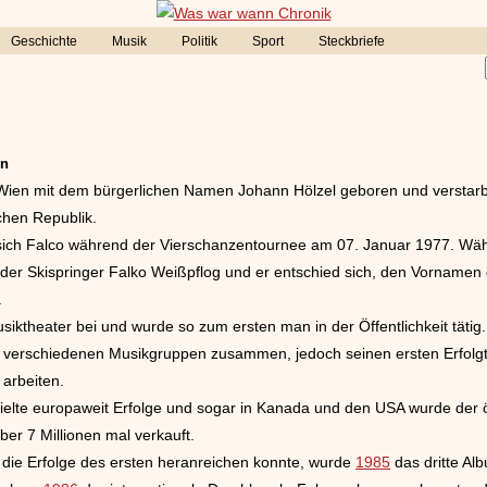
Geschichte
Musik
Politik
Sport
Steckbriefe
en
Wien mit dem bürgerlichen Namen Johann Hölzel geboren und versta
chen Republik.
ich Falco während der Vierschanzentournee am 07. Januar 1977. Wäh
 der Skispringer Falko Weißpflog und er entschied sich, den Vornamen
.
iktheater bei und wurde so zum ersten man in der Öffentlichkeit tätig.
t verschiedenen Musikgruppen zusammen, jedoch seinen ersten Erfolgt
 arbeiten.
ielte europaweit Erfolge und sogar in Kanada und den USA wurde der 
ber 7 Millionen mal verkauft.
die Erfolge des ersten heranreichen konnte, wurde
1985
das dritte Alb