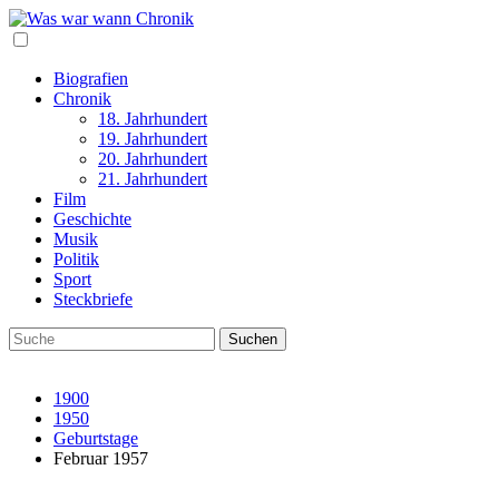
Biografien
Chronik
18. Jahrhundert
19. Jahrhundert
20. Jahrhundert
21. Jahrhundert
Film
Geschichte
Musik
Politik
Sport
Steckbriefe
1900
1950
Geburtstage
Februar 1957