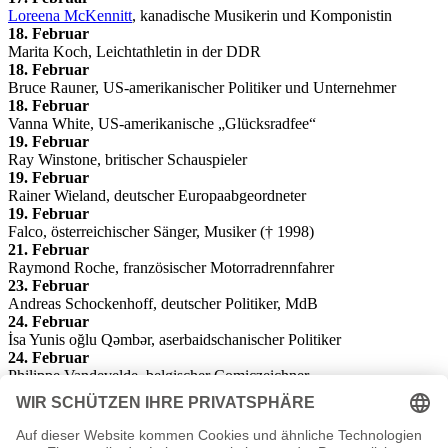
Loreena McKennitt
, kanadische Musikerin und Komponistin
18. Februar
Marita Koch, Leichtathletin in der DDR
18. Februar
Bruce Rauner, US-amerikanischer Politiker und Unternehmer
18. Februar
Vanna White, US-amerikanische „Glücksradfee“
19. Februar
Ray Winstone, britischer Schauspieler
19. Februar
Rainer Wieland, deutscher Europaabgeordneter
19. Februar
Falco, österreichischer Sänger, Musiker († 1998)
21. Februar
Raymond Roche, französischer Motorradrennfahrer
23. Februar
Andreas Schockenhoff, deutscher Politiker, MdB
24. Februar
İsa Yunis oğlu Qəmbər, aserbaidschanischer Politiker
24. Februar
Philippe Vandevelde, belgischer Comiczeichner
26. Februar
Joe Mullen, US-amerikanischer Eishockeyspieler und -trainer
27. Februar
Adrian Smith, britischer Rockmusiker