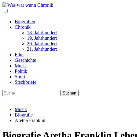
Biografien
Chronik
18. Jahrhundert
19. Jahrhundert
20. Jahrhundert
21. Jahrhundert
Film
Geschichte
Musik
Politik
Sport
Steckbriefe
Musik
Biografie
Aretha Franklin
Biografie Aretha Franklin Lebe