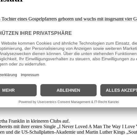
Tochter eines Gospelpfarrers geboren und wuchs mit insgesamt vier Ge
 sie als Dreizehnjährige auf und ein Jahr später reiste sie als Solistin
i dem Label Columbia ihre erste
etha Franklin in kleineren Clubs auf.
bereits mit ihrer ersten Single „I Never Loved A Man The Way I Love 
ungen und die US-Schallplatten-Akademie und Martin Luther Kings „Sou