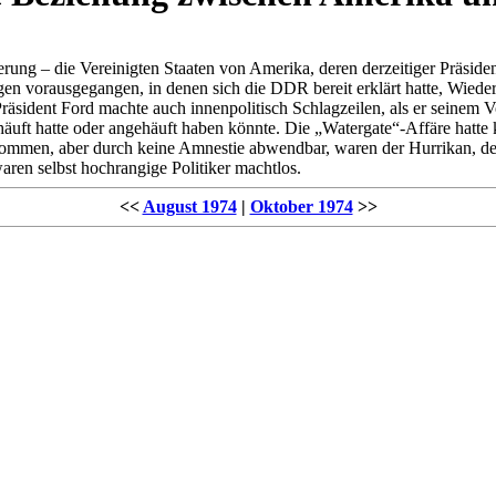
herung – die Vereinigten Staaten von Amerika, deren derzeitiger Präsi
n vorausgegangen, in denen sich die DDR bereit erklärt hatte, Wied
äsident Ford machte auch innenpolitisch Schlagzeilen, als er seinem 
ehäuft hatte oder angehäuft haben könnte. Die „Watergate“-Affäre hatt
ommen, aber durch keine Amnestie abwendbar, waren der Hurrikan, der 
ren selbst hochrangige Politiker machtlos.
<<
August 1974
|
Oktober 1974
>>