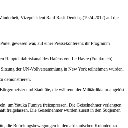
 Minderheit, Vizepräsident Rauf Rasit Denktaş (1924-2012) auf die
e Partei gewesen war, auf einer Pressekonferenz ihr Programm
den Haupteinfahrtskanal des Hafens von Le Havre (Frankreich).
iner Sitzung der UN-Vollversammlung in New York teilnehmen würden.
zu demonstrieren.
ürgermeister und Stadträte, die während der Militärdiktatur abgelöst
seln, um Yatuka Fumiya freizupressen. Die Geiselnehmer verlangten
aft freigelassen. Die Geiselnehmer wurden zuerst in den Südjemen
e, die Befreiungsbewegungen in den afrikanischen Kolonien zu