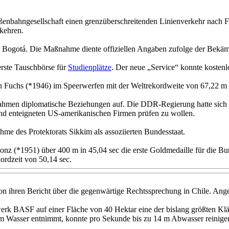
ßenbahngesellschaft einen grenzüberschreitenden Linienverkehr nach F
kehren.
ogotá. Die Maßnahme diente offiziellen Angaben zufolge der Bekämp
rste Tauschbörse für
Studienplätze
. Der neue „Service“ konnte koste
 Fuchs (*1946) im Speerwerfen mit der Weltrekordweite von 67,22 m b
ahmen diplomatische Beziehungen auf. Die DDR-Regierung hatte sich b
d enteigneten US-amerikanischen Firmen prüfen zu wollen.
me des Protektorats Sikkim als assoziierten Bundesstaat.
nz (*1951) über 400 m in 45,04 sec die erste Goldmedaille für die B
kordzeit von 50,14 sec.
ion ihren Bericht über die gegenwärtige Rechtssprechung in Chile. Ang
 BASF auf einer Fläche von 40 Hektar eine der bislang größten Kläran
 m Wasser entnimmt, konnte pro Sekunde bis zu 14 m Abwasser reinige