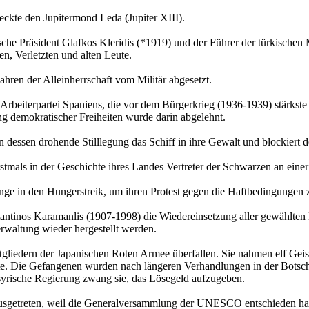
kte den Jupitermond Leda (Jupiter XIII).
sche Präsident Glafkos Kleridis (*1919) und der Führer der türkischen
n, Verletzten und alten Leute.
ahren der Alleinherrschaft vom Militär abgesetzt.
 Arbeiterpartei Spaniens, die vor dem Bürgerkrieg (1936-1939) stärkst
ng demokratischer Freiheiten wurde darin abgelehnt.
dessen drohende Stilllegung das Schiff in ihre Gewalt und blockiert 
 erstmals in der Geschichte ihres Landes Vertreter der Schwarzen an e
nge in den Hungerstreik, um ihren Protest gegen die Haftbedingungen 
antinos Karamanlis (1907-1998) die Wiedereinsetzung aller gewählten B
rwaltung wieder hergestellt werden.
gliedern der Japanischen Roten Armee überfallen. Sie nahmen elf Gei
te. Die Gefangenen wurden nach längeren Verhandlungen in der Botsch
 syrische Regierung zwang sie, das Lösegeld aufzugeben.
getreten, weil die Generalversammlung der UNESCO entschieden hatt