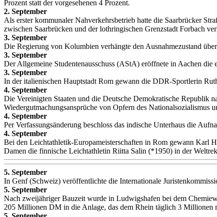
Prozent statt der vorgesehenen 4 Prozent.
2. September
Als erster kommunaler Nahverkehrsbetrieb hatte die Saarbrücker Stra
zwischen Saarbrücken und der lothringischen Grenzstadt Forbach ver
3. September
Die Regierung von Kolumbien verhängte den Ausnahmezustand über B
3. September
Der Allgemeine Studentenausschuss (AStA) eröffnete in Aachen die e
3. September
In der italienischen Hauptstadt Rom gewann die DDR-Sportlerin Ruth
4. September
Die Vereinigten Staaten und die Deutsche Demokratische Republik n
Wiedergutmachungsansprüche von Opfern des Nationalsozialismus un
4. September
Per Verfassungsänderung beschloss das indische Unterhaus die Aufnah
4. September
Bei den Leichtathletik-Europameisterschaften in Rom gewann Karl Ho
Damen die finnische Leichtathletin Riitta Salin (*1950) in der Weltre
5. September
In Genf (Schweiz) veröffentlichte die Internationale Juristenkommiss
5. September
Nach zweijähriger Bauzeit wurde in Ludwigshafen bei dem Chemiewerk
205 Millionen DM in die Anlage, das dem Rhein täglich 3 Millionen
5. September