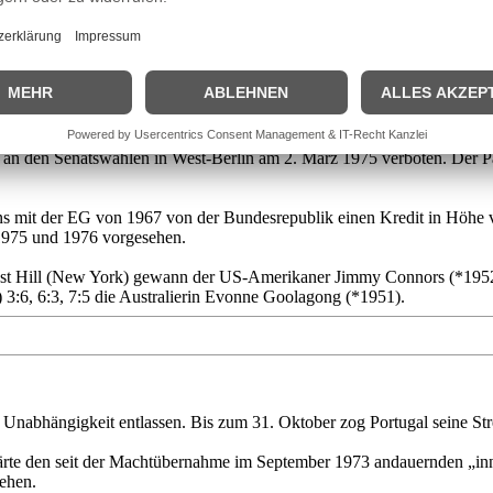
en“ getroffen.
 der zweiten Hälfte des 20. Jahrhunderts, Wolfgang Windgassen starb i
 war am 26. Juni 1914 in Annemasse (Frankreich) geboren worden.
an den Senatswahlen in West-Berlin am 2. März 1975 verboten. Der Pa
s mit der EG von 1967 von der Bundesrepublik einen Kredit in Höhe 
 1975 und 1976 vorgesehen.
rest Hill (New York) gewann der US-Amerikaner Jimmy Connors (*1952)
3:6, 6:3, 7:5 die Australierin Evonne Goolagong (*1951).
e Unabhängigkeit entlassen. Bis zum 31. Oktober zog Portugal seine Str
rte den seit der Machtübernahme im September 1973 andauernden „inn
tehen.