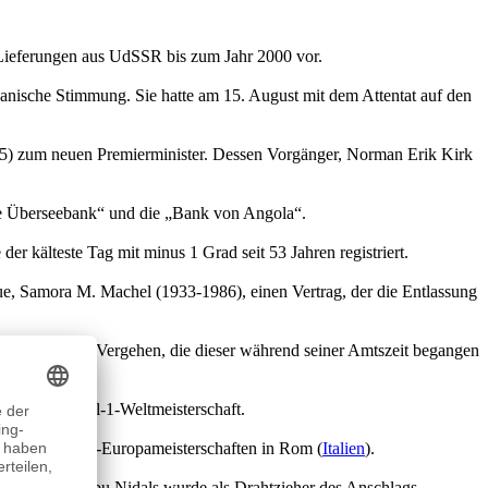
Lieferungen aus UdSSR bis zum Jahr 2000 vor.
apanische Stimmung. Sie hatte am 15. August mit dem Attentat auf den
95) zum neuen Premierminister. Dessen Vorgänger, Norman Erik Kirk
ale Überseebank“ und die „Bank von Angola“.
er kälteste Tag mit minus 1 Grad seit 53 Jahren registriert.
, Samora M. Machel (1933-1986), einen Vertrag, der die Entlassung
 zu für alle Vergehen, die dieser während seiner Amtszeit begangen
in der Formel-1-Weltmeisterschaft.
eichtathletik-Europameisterschaften in Rom (
Italien
).
ganisation Abu Nidals wurde als Drahtzieher des Anschlags