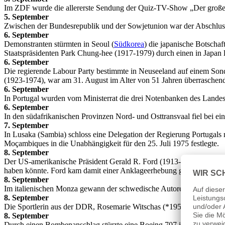
Im ZDF wurde die allererste Sendung der Quiz-TV-Show „Der große 
5. September
Zwischen der Bundesrepublik und der Sowjetunion war der Abschluss
6. September
Demonstranten stürmten in Seoul (
Südkorea
) die japanische Botschaf
Staatspräsidenten Park Chung-hee (1917-1979) durch einen in Japan 
6. September
Die regierende Labour Party bestimmte in Neuseeland auf einem Son
(1923-1974), war am 31. August im Alter von 51 Jahren überraschen
6. September
In Portugal wurden vom Ministerrat die drei Notenbanken des Landes
6. September
In den südafrikanischen Provinzen Nord- und Osttransvaal fiel bei ein
7. September
In Lusaka (Sambia) schloss eine Delegation der Regierung Portugal
Moçambiques in die Unabhängigkeit für den 25. Juli 1975 festlegte.
8. September
Der US-amerikanische Präsident Gerald R. Ford (1913-2006) gestand
haben könnte. Ford kam damit einer Anklageerhebung gegen Nixon z
8. September
Im italienischen Monza gewann der schwedische Autorennfahrer Ronni
8. September
Die Sportlerin aus der DDR, Rosemarie Witschas (*1952), gewann de
8. September
Durch einen Bombenanschlag stürzte eine Boeing 707 in das Ionisc