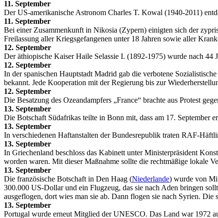
11. September
Der US-amerikanische Astronom Charles T. Kowal (1940-2011) entdec
11. September
Bei einer Zusammenkunft in Nikosia (Zypern) einigten sich der zypri
Freilassung aller Kriegsgefangenen unter 18 Jahren sowie aller Kranke
12. September
Der äthiopische Kaiser Haile Selassie I. (1892-1975) wurde nach 44 J
12. September
In der spanischen Hauptstadt Madrid gab die verbotene Sozialistische
bekannt. Jede Kooperation mit der Regierung bis zur Wiederherstellu
12. September
Die Besatzung des Ozeandampfers „France“ brachte aus Protest gegen 
13. September
Die Botschaft Südafrikas teilte in Bonn mit, dass am 17. September
13. September
In verschiedenen Haftanstalten der Bundesrepublik traten RAF-Häftli
13. September
In Griechenland beschloss das Kabinett unter Ministerpräsident Konst
worden waren. Mit dieser Maßnahme sollte die rechtmäßige lokale Ve
13. September
Die französische Botschaft in Den Haag (
Niederlande
) wurde von Mit
300.000 US-Dollar und ein Flugzeug, das sie nach Aden bringen soll
ausgeflogen, dort wies man sie ab. Dann flogen sie nach Syrien. Die
13. September
Portugal wurde erneut Mitglied der UNESCO. Das Land war 1972 aus