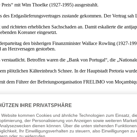
Preis“ mit Wim Thoelke (1927-1995) ausgestrahlt.
 des Erdgaslieferungsvertrages zustande gekommen. Der Vertrag sah 
t und richteten erheblichen Sachschaden an. Damit eskalierte die antij
lebenden Koreaner eingesetzt.
derparteitag den bisherigen Finanzminister Wallace Rowling (1927-19
d an Herzversagen gestorben.
 verstaatlicht. Betroffen waren die „Bank von Portugal“, die „Nation
em plötzlichen Kälteeinbruch Schnee. In der Hauptstadt Pretoria wurde d
s mit dem Führer der Befreiungsorganisation FRELIMO von Moçambique
 seinem Vorgänger Richard M. Nixon (1913-1994) vollständige Amnestie
uvor, die im Zusammenhang mit der „
Watergate
“-Affäre anstand.
e Peterson (1944-1978) auf einem Lotus den Großen Preis von Italien 
n Hochsprungwettbewerb mit der Weltrekordhöhe von 1,95 m bei den L
he Meer. Bei dem Unglück kamen 88 Menschen ums Leben. Die Terroror