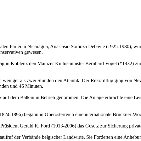
ralen Partei in Nicaragua, Anastasio Somoza Debayle (1925-1980), wu
nservativen gewesen.
ag in Koblenz den Mainzer Kultusminister Bernhard Vogel (*1932) zum
n weniger als zwei Stunden den Atlantik. Der Rekordflug ging von Ne
unden und 46 Minuten.
rk auf dem Balkan in Betrieb genommen. Die Anlage erbrachte eine Lei
824-1896) begann in Oberösterreich eine internationale Bruckner-Woc
räsident Gerald R. Ford (1913-2006) das Gesetz zur Sicherung privater
saufruf der Verbände belgischer Landwirte. Sie Forderten eine Anhebu