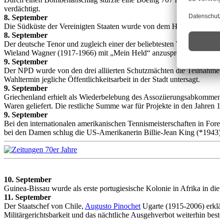
verdächtigt.
8. September
Die Südküste der Vereinigten Staaten wurde von dem Hurrikan „Carm
8. September
Der deutsche Tenor und zugleich einer der beliebtesten Wagner-Tenöre
Wieland Wagner (1917-1966) mit „Mein Held“ anzusprechen pflegte,
9. September
Der NPD wurde von den drei alliierten Schutzmächten die Teilnahme 
Wahltermin jegliche Öffentlichkeitsarbeit in der Stadt untersagt.
9. September
Griechenland erhielt als Wiederbelebung des Assoziierungsabkommen
Waren geliefert. Die restliche Summe war für Projekte in den Jahren
9. September
Bei den internationalen amerikanischen Tennismeisterschaften in Fo
bei den Damen schlug die US-Amerikanerin Billie-Jean King (*1943) 
10. September
Guinea-Bissau wurde als erste portugiesische Kolonie in Afrika in di
11. September
Der Staatschef von Chile,
Augusto Pinochet
Ugarte (1915-2006) erklä
Militärgerichtsbarkeit und das nächtliche Ausgehverbot weiterhin bes