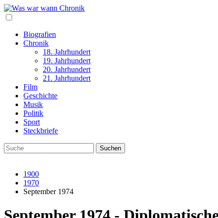
Biografien
Chronik
18. Jahrhundert
19. Jahrhundert
20. Jahrhundert
21. Jahrhundert
Film
Geschichte
Musik
Politik
Sport
Steckbriefe
1900
1970
September 1974
September 1974 - Diplomatisch