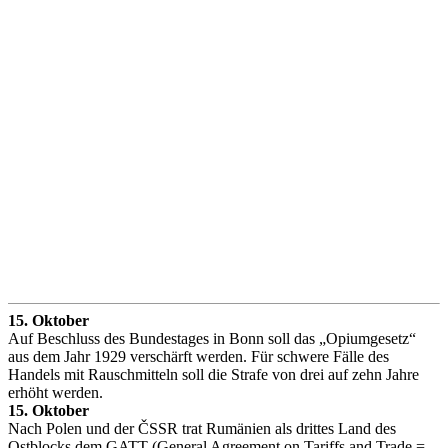
15. Oktober
Auf Beschluss des Bundestages in Bonn soll das „Opiumgesetz“
aus dem Jahr 1929 verschärft werden. Für schwere Fälle des
Handels mit Rauschmitteln soll die Strafe von drei auf zehn Jahre
erhöht werden.
15. Oktober
Nach Polen und der ČSSR trat Rumänien als drittes Land des
Ostblocks dem GATT (General Agreement on Tariffs and Trade =