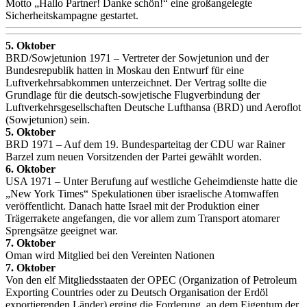
Motto „Hallo Partner! Danke schön!“ eine großangelegte
Sicherheitskampagne gestartet.
5. Oktober
BRD/Sowjetunion 1971 – Vertreter der Sowjetunion und der
Bundesrepublik hatten in Moskau den Entwurf für eine
Luftverkehrsabkommen unterzeichnet. Der Vertrag sollte die
Grundlage für die deutsch-sowjetische Flugverbindung der
Luftverkehrsgesellschaften Deutsche Lufthansa (BRD) und Aeroflot
(Sowjetunion) sein.
5. Oktober
BRD 1971 – Auf dem 19. Bundesparteitag der CDU war Rainer
Barzel zum neuen Vorsitzenden der Partei gewählt worden.
6. Oktober
USA 1971 – Unter Berufung auf westliche Geheimdienste hatte die
„New York Times“ Spekulationen über israelische Atomwaffen
veröffentlicht. Danach hatte Israel mit der Produktion einer
Trägerrakete angefangen, die vor allem zum Transport atomarer
Sprengsätze geeignet war.
7. Oktober
Oman wird Mitglied bei den Vereinten Nationen
7. Oktober
Von den elf Mitgliedsstaaten der OPEC (Organization of Petroleum
Exporting Countries oder zu Deutsch Organisation der Erdöl
exportierenden Länder) erging die Forderung, an dem Eigentum der