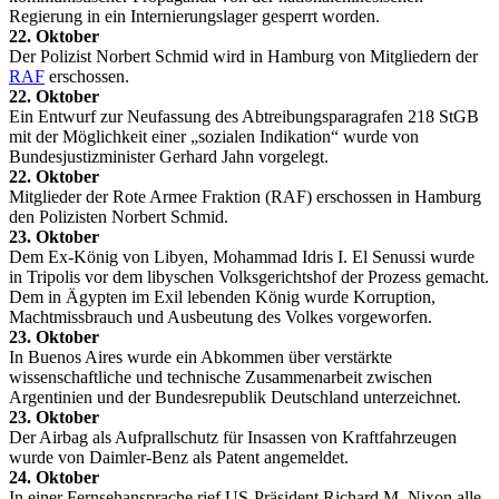
Regierung in ein Internierungslager gesperrt worden.
22. Oktober
Der Polizist Norbert Schmid wird in Hamburg von Mitgliedern der
RAF
erschossen.
22. Oktober
Ein Entwurf zur Neufassung des Abtreibungsparagrafen 218 StGB
mit der Möglichkeit einer „sozialen Indikation“ wurde von
Bundesjustizminister Gerhard Jahn vorgelegt.
22. Oktober
Mitglieder der Rote Armee Fraktion (RAF) erschossen in Hamburg
den Polizisten Norbert Schmid.
23. Oktober
Dem Ex-König von Libyen, Mohammad Idris I. El Senussi wurde
in Tripolis vor dem libyschen Volksgerichtshof der Prozess gemacht.
Dem in Ägypten im Exil lebenden König wurde Korruption,
Machtmissbrauch und Ausbeutung des Volkes vorgeworfen.
23. Oktober
In Buenos Aires wurde ein Abkommen über verstärkte
wissenschaftliche und technische Zusammenarbeit zwischen
Argentinien und der Bundesrepublik Deutschland unterzeichnet.
23. Oktober
Der Airbag als Aufprallschutz für Insassen von Kraftfahrzeugen
wurde von Daimler-Benz als Patent angemeldet.
24. Oktober
In einer Fernsehansprache rief US-Präsident Richard M. Nixon alle