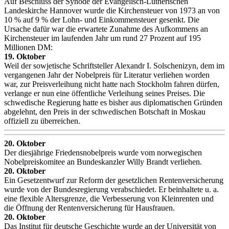
Auf Beschluss der Synode der Evangelisch-Lutherischen
Landeskirche Hannover wurde die Kirchensteuer von 1973 an von
10 % auf 9 % der Lohn- und Einkommensteuer gesenkt. Die
Ursache dafür war die erwartete Zunahme des Aufkommens an
Kirchensteuer im laufenden Jahr um rund 27 Prozent auf 195
Millionen DM:
19. Oktober
Weil der sowjetische Schriftsteller Alexandr I. Solschenizyn, dem im
vergangenen Jahr der Nobelpreis für Literatur verliehen worden
war, zur Preisverleihung nicht hatte nach Stockholm fahren dürfen,
verlange er nun eine öffentliche Verleihung seines Preises. Die
schwedische Regierung hatte es bisher aus diplomatischen Gründen
abgelehnt, den Preis in der schwedischen Botschaft in Moskau
offiziell zu überreichen.
20. Oktober
Der diesjährige Friedensnobelpreis wurde vom norwegischen
Nobelpreiskomitee an Bundeskanzler Willy Brandt verliehen.
20. Oktober
Ein Gesetzentwurf zur Reform der gesetzlichen Rentenversicherung
wurde von der Bundesregierung verabschiedet. Er beinhaltete u. a.
eine flexible Altersgrenze, die Verbesserung von Kleinrenten und
die Öffnung der Rentenversicherung für Hausfrauen.
20. Oktober
Das Institut für deutsche Geschichte wurde an der Universität von