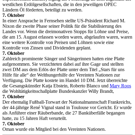
westlichen Erdölgesellschaften, die in den jeweiligen OPEC
Ländern Öl förderten, beteiligt zu werden.
7. Oktober
In einer Ansprache in Fernsehen stellte US-Präsident Richard M.
Nixon die zweite Phase seiner Politik für die Stabilisierung des
Landes vor. Wenn die dreimonativen Stopps für Löhne und Preise,
die am 15. August erlassen worden waren, abgelaufen waren, waren
eine weitere Kontrolle von Preisen und Löhnen sowie eine
Kontrolle von Zinsen und Dividenden geplant.
7. Oktober
Zahlreich prominente Sänger und Sängerinnen hatten eine Platte
aufgenommen. Sie verzichteten dabei auf ihre Gage und stellten
zwei DM aus dem Erlös der Platte unter dem Titel „Stars für uns
Hilfe für alle“ der Welthungerhilfe der Vereinten Nationen zur
Verfügung. Die Platte kostete im Handel 10 DM. Jetzt überreichte
die Gesangskünstler Katja Ebstein, Roberto Blanco und
Mary Roos
die Wohltätigkeitsschallplatte Bundeskanzler Willy Brandt,
7. Oktober
Der ehemalig Fußball-Torwart der Nationalmannschaft Frankreichs,
der 44-jährige René Vignal stand in Toulouse vor Gericht. Er wurde
als Anführer einer Räuberbande, die 27 Banküberfälle begangen
hatte, zu 15 Jahren Haft verurteilt.
7. Oktober
Oman wurde ein Mitglied bei den Vereinten Nationen.