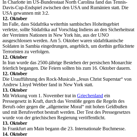
In Charlotte im US-Bundesstaat North Carolina fand das Tennis-
Davis-Cup-Endspiel zwischen den USA und Rumänien statt. Die
USA gewannen mit 3:2.
12. Oktober
Im Falle, dass Südafrika weiterhin sambisches Hoheitsgebiet
verletze, sollte Südafrika auf Vorschlag Indiens an den Sicherheitsrat
der Vereinten Nationen in New York hin, aus der UNO
ausgeschlossen werden. Am 5. Oktober waren südafrikanische
Soldaten in Sambia eingedrungen, angeblich, um dorthin geflüchtete
Terroristen zu verfolgen.
12. Oktober
In Iran wurde das 2500-jährige Bestehen der persischen Monarchie
feierlich begangen. Die Feiern sollten bis zum 16. Oktober dauern.
12. Oktober
Die Uraufführung des Rock-Musicals „Jesus Christ Superstar“ von
Andrew Lloyd Webber fand in New York statt.
13. Oktober
Mit Wirkung vom 1. November trat in
Griechenland
ein
Pressegesetz in Kraft, durch das Verstöße gegen die Regeln des
Berufs oder gegen die „allgemeine Moral“ mit hohen Geldbußen
und mit Berufsverbot bestraft werden. Der Test des Pressegesetzes
wurde von der griechischen Regierung veröffentlicht.
13. Oktober
In Frankfurt am Main begann die 23. Internationale Buchmesse.
14. Oktober