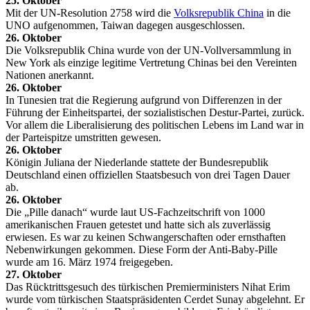
25. Oktober
Mit der UN-Resolution 2758 wird die
Volksrepublik China
in die
UNO aufgenommen, Taiwan dagegen ausgeschlossen.
26. Oktober
Die Volksrepublik China wurde von der UN-Vollversammlung in
New York als einzige legitime Vertretung Chinas bei den Vereinten
Nationen anerkannt.
26. Oktober
In Tunesien trat die Regierung aufgrund von Differenzen in der
Führung der Einheitspartei, der sozialistischen Destur-Partei, zurück.
Vor allem die Liberalisierung des politischen Lebens im Land war in
der Parteispitze umstritten gewesen.
26. Oktober
Königin Juliana der Niederlande stattete der Bundesrepublik
Deutschland einen offiziellen Staatsbesuch von drei Tagen Dauer
ab.
26. Oktober
Die „Pille danach“ wurde laut US-Fachzeitschrift von 1000
amerikanischen Frauen getestet und hatte sich als zuverlässig
erwiesen. Es war zu keinen Schwangerschaften oder ernsthaften
Nebenwirkungen gekommen. Diese Form der Anti-Baby-Pille
wurde am 16. März 1974 freigegeben.
27. Oktober
Das Rücktrittsgesuch des türkischen Premierministers Nihat Erim
wurde vom türkischen Staatspräsidenten Cerdet Sunay abgelehnt. Er