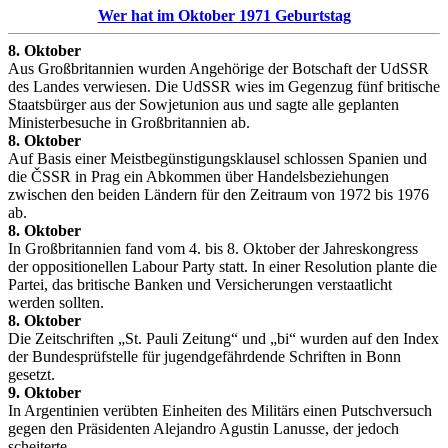
Wer hat im Oktober 1971 Geburtstag
8. Oktober
Aus Großbritannien wurden Angehörige der Botschaft der UdSSR
des Landes verwiesen. Die UdSSR wies im Gegenzug fünf britische
Staatsbürger aus der Sowjetunion aus und sagte alle geplanten
Ministerbesuche in Großbritannien ab.
8. Oktober
Auf Basis einer Meistbegünstigungsklausel schlossen Spanien und
die ČSSR in Prag ein Abkommen über Handelsbeziehungen
zwischen den beiden Ländern für den Zeitraum von 1972 bis 1976
ab.
8. Oktober
In Großbritannien fand vom 4. bis 8. Oktober der Jahreskongress
der oppositionellen Labour Party statt. In einer Resolution plante die
Partei, das britische Banken und Versicherungen verstaatlicht
werden sollten.
8. Oktober
Die Zeitschriften „St. Pauli Zeitung“ und „bi“ wurden auf den Index
der Bundesprüfstelle für jugendgefährdende Schriften in Bonn
gesetzt.
9. Oktober
In Argentinien verübten Einheiten des Militärs einen Putschversuch
gegen den Präsidenten Alejandro Agustin Lanusse, der jedoch
scheiterte.