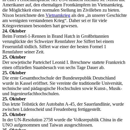
Amerikaner auf, den ehemaligen Frontkämpfern im Vietnamkrieg,
die Möglichkeit einer normalen Stellung im Zivilleben zu bieten.
Nixon bezeichnete den
Vietnamkrieg
als den „in unserer Geschichte
am wenigsten verstandenen Krieg“. Daher sei er für viele
Kriegsveteranen besonders hart gewesen.
24. Oktober
Beim Formel-1-Rennen in Brand Hatch in Großbritannien
verunglückte der Schweizer Rennfahrer Joe Siffert bei einem
Feuerunfall tödlich. Siffert war einer der besten Formel 1
Rennfahrer seiner Zeit.
25. Oktober
Der sowjetische Parteichef Leonid I. Breschnew stattete Frankreich
einen offiziellen Staatsbesuch von sechs Tage Dauer ab.
25. Oktober
Die erste Gesamthochschule der Bundesrepublik Deutschland
wurde in Kassel eröffnet. Sie vereinte die traditionelle Universität,
technische und pädagogische Hochschulen sowie Kunst-, Musik-
und Ingenieurfachhochschulen.
25. Oktober
Das letzte Teilstück der Autobahn A-45, der Sauerlandlinie, wurde
zwischen Lüdenscheid und Freudenberg fertiggestellt.
25. Oktober
In der UN-Resolution 2758 wurde die Volksrepublik China in die
UNO aufgenommen und Taiwan ausgeschlossen.