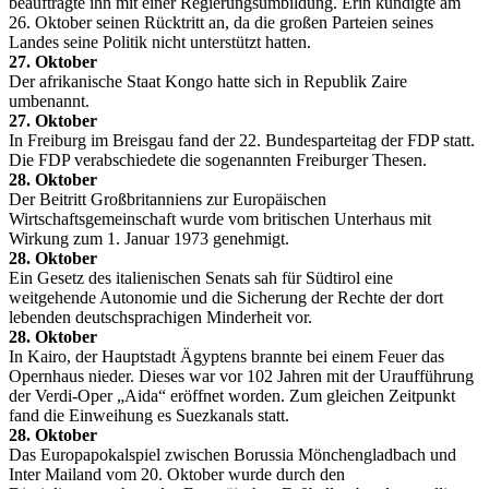
beauftragte ihn mit einer Regierungsumbildung. Erin kündigte am
26. Oktober seinen Rücktritt an, da die großen Parteien seines
Landes seine Politik nicht unterstützt hatten.
27. Oktober
Der afrikanische Staat Kongo hatte sich in Republik Zaire
umbenannt.
27. Oktober
In Freiburg im Breisgau fand der 22. Bundesparteitag der FDP statt.
Die FDP verabschiedete die sogenannten Freiburger Thesen.
28. Oktober
Der Beitritt Großbritanniens zur Europäischen
Wirtschaftsgemeinschaft wurde vom britischen Unterhaus mit
Wirkung zum 1. Januar 1973 genehmigt.
28. Oktober
Ein Gesetz des italienischen Senats sah für Südtirol eine
weitgehende Autonomie und die Sicherung der Rechte der dort
lebenden deutschsprachigen Minderheit vor.
28. Oktober
In Kairo, der Hauptstadt Ägyptens brannte bei einem Feuer das
Opernhaus nieder. Dieses war vor 102 Jahren mit der Uraufführung
der Verdi-Oper „Aida“ eröffnet worden. Zum gleichen Zeitpunkt
fand die Einweihung es Suezkanals statt.
28. Oktober
Das Europapokalspiel zwischen Borussia Mönchengladbach und
Inter Mailand vom 20. Oktober wurde durch den