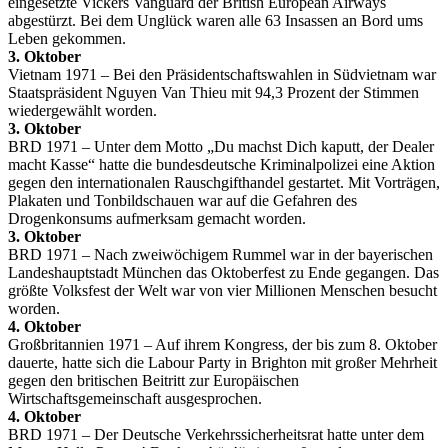
eingesetzte Vickers Vanguard der British European Airways
abgestürzt. Bei dem Unglück waren alle 63 Insassen an Bord ums
Leben gekommen.
3. Oktober
Vietnam 1971 – Bei den Präsidentschaftswahlen in Südvietnam war
Staatspräsident Nguyen Van Thieu mit 94,3 Prozent der Stimmen
wiedergewählt worden.
3. Oktober
BRD 1971 – Unter dem Motto „Du machst Dich kaputt, der Dealer
macht Kasse“ hatte die bundesdeutsche Kriminalpolizei eine Aktion
gegen den internationalen Rauschgifthandel gestartet. Mit Vorträgen,
Plakaten und Tonbildschauen war auf die Gefahren des
Drogenkonsums aufmerksam gemacht worden.
3. Oktober
BRD 1971 – Nach zweiwöchigem Rummel war in der bayerischen
Landeshauptstadt München das Oktoberfest zu Ende gegangen. Das
größte Volksfest der Welt war von vier Millionen Menschen besucht
worden.
4. Oktober
Großbritannien 1971 – Auf ihrem Kongress, der bis zum 8. Oktober
dauerte, hatte sich die Labour Party in Brighton mit großer Mehrheit
gegen den britischen Beitritt zur Europäischen
Wirtschaftsgemeinschaft ausgesprochen.
4. Oktober
BRD 1971 – Der Deutsche Verkehrssicherheitsrat hatte unter dem