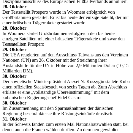
Disziplinarausschuss des Europäischen Fußballverbands annulliert.
28. Oktober
Der Testsatellit Prospero wurde in Woomera erfolgreich von
Großbritannien gestartet. Er ist bis heute der einzige Satellit, der mit
einer britischen Trägerrakete gestartet wurde.
28. Oktober
In Woomera startet Großbritannien erfolgreich den bis heute
einzigen Satelliten mit einer britischen Trägerrakete und zwar den
Testsatelliten Prospero
29. Oktober
Die USA reagierten auf den Ausschluss Taiwans aus den Vereinten
Nationen (UN) am 26. Oktober mit der Streichung ihrer
Auslandshilfe für die UN in Höhe von 2,9 Milliarden Dollar (10,15
Milliarden DM).
30. Oktober
Der sowjetische Ministerpräsident Alexei N. Kossygin stattete Kuba
einen offiziellen Staatsbesuch von sechs Tagen ab. Zum Abschluss
erklärte er eine „vollständige Übereinstimmung“ mit dem
kubanischen Regierungschef Fidel Castro.
30. Oktober
Im Zusammenhang mit den Sparmaßnahmen der dänischen
Regierung beschränkte sie ihre Rüstungseinkäufe drastisch.
31. Oktober
In der Schweiz fanden zum ersten Mal Nationalratswahlen statt, bei
denen auch die Frauen wählen durften. Zu dem neu gewählten