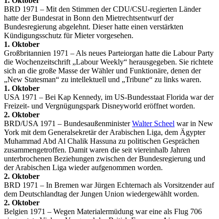
1. Oktober
BRD 1971 – Mit den Stimmen der CDU/CSU-regierten Länder
hatte der Bundesrat in Bonn den Mietrechtsentwurf der
Bundesregierung abgelehnt. Dieser hatte einen verstärkten
Kündigungsschutz für Mieter vorgesehen.
1. Oktober
Großbritannien 1971 – Als neues Parteiorgan hatte die Labour Party
die Wochenzeitschrift „Labour Weekly“ herausgegeben. Sie richtete
sich an die große Masse der Wähler und Funktionäre, denen der
„New Statesman“ zu intellektuell und „Tribune“ zu links waren.
1. Oktober
USA 1971 – Bei Kap Kennedy, im US-Bundesstaat Florida war der
Freizeit- und Vergnügungspark Disneyworld eröffnet worden.
2. Oktober
BRD/USA 1971 – Bundesaußenminister
Walter Scheel
war in New
York mit dem Generalsekretär der Arabischen Liga, dem Ägypter
Muhammad Abd Al Chalik Hassuna zu politischen Gesprächen
zusammengetroffen. Damit waren die seit viereinhalb Jahren
unterbrochenen Beziehungen zwischen der Bundesregierung und
der Arabischen Liga wieder aufgenommen worden.
2. Oktober
BRD 1971 – In Bremen war Jürgen Echternach als Vorsitzender auf
dem Deutschlandtag der Jungen Union wiedergewählt worden.
2. Oktober
Belgien 1971 – Wegen Materialermüdung war eine als Flug 706