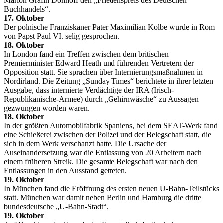
Marion Gräfin Dönhoff den „Friedenspreis des Deutschen
Buchhandels“.
17. Oktober
Der polnische Franziskaner Pater Maximilian Kolbe wurde in Rom
von Papst Paul VI. selig gesprochen.
18. Oktober
In London fand ein Treffen zwischen dem britischen
Premierminister Edward Heath und führenden Vertretern der
Opposition statt. Sie sprachen über Internierungsmaßnahmen in
Nordirland. Die Zeitung „Sunday Times“ berichtete in ihrer letzten
Ausgabe, dass internierte Verdächtige der IRA (Irisch-
Republikanische-Armee) durch „Gehirnwäsche“ zu Aussagen
gezwungen worden waren.
18. Oktober
In der größten Automobilfabrik Spaniens, bei dem SEAT-Werk fand
eine Schießerei zwischen der Polizei und der Belegschaft statt, die
sich in dem Werk verschanzt hatte. Die Ursache der
Auseinandersetzung war die Entlassung von 20 Arbeitern nach
einem früheren Streik. Die gesamte Belegschaft war nach den
Entlassungen in den Ausstand getreten.
19. Oktober
In München fand die Eröffnung des ersten neuen U-Bahn-Teilstücks
statt. München war damit neben Berlin und Hamburg die dritte
bundesdeutsche „U-Bahn-Stadt“.
19. Oktober