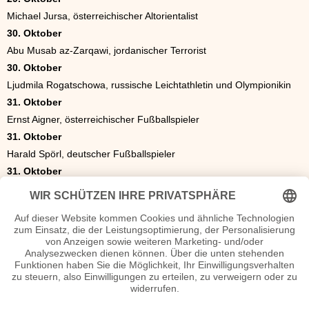
Michael Jursa, österreichischer Altorientalist
30. Oktober
Abu Musab az-Zarqawi, jordanischer Terrorist
30. Oktober
Ljudmila Rogatschowa, russische Leichtathletin und Olympionikin
31. Oktober
Ernst Aigner, österreichischer Fußballspieler
31. Oktober
Harald Spörl, deutscher Fußballspieler
31. Oktober
Mike O’Malley, US-amerikanischer Schauspieler, Fernsehproduzent
und Autor
Die besondere Geschenkidee zum Geburtstag
Das ideale Geschenk. Eine Zeitung von 1966. Was war los in
Politik, Sport oder Kultur? Als Geschenk eine original historische
Tageszeitung oder Illustrierte z.B. als Geburtstagszeitung zum
Geburtstag oder Hochzeitszeitung zur goldenen Hochzeit.