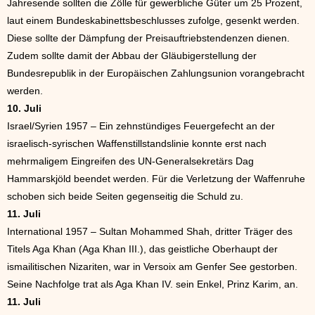
Jahresende sollten die Zölle für gewerbliche Güter um 25 Prozent,
laut einem Bundeskabinettsbeschlusses zufolge, gesenkt werden.
Diese sollte der Dämpfung der Preisauftriebstendenzen dienen.
Zudem sollte damit der Abbau der Gläubigerstellung der
Bundesrepublik in der Europäischen Zahlungsunion vorangebracht
werden.
10. Juli
Israel/Syrien 1957 – Ein zehnstündiges Feuergefecht an der
israelisch-syrischen Waffenstillstandslinie konnte erst nach
mehrmaligem Eingreifen des UN-Generalsekretärs Dag
Hammarskjöld beendet werden. Für die Verletzung der Waffenruhe
schoben sich beide Seiten gegenseitig die Schuld zu.
11. Juli
International 1957 – Sultan Mohammed Shah, dritter Träger des
Titels Aga Khan (Aga Khan III.), das geistliche Oberhaupt der
ismailitischen Nizariten, war in Versoix am Genfer See gestorben.
Seine Nachfolge trat als Aga Khan IV. sein Enkel, Prinz Karim, an.
11. Juli