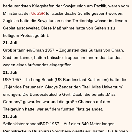
bedeutendsten Kriegshafen der Sowjetunion am Pazifik, waren vom
Ministerrat der
UdSSR
für ausländische Schiffe gesperrt worden.
Zugleich hatte die Sowjetunion seine Territorialgewässer in diesem
Gebiet ausgeweitet. Diese Maßnahme hatte von Seiten s zu
heftigem Protest geführt.
21. Juli
Großbritannien/Oman 1957 – Zugunsten des Sultans von Oman,
Said Ibn Taimur, hatten britische Truppen im Innern des Landes
wegen eines Aufstandes eingegriffen.
21. Juli
USA 1957 – In Long Beach (US-Bundesstaat Kalifornien) hatte die
17-jährige Peruanerin Gladys Zender den Titel „Miss Universum“
errungen. Die Bundesdeutsche Gerti Daub, die bereits „Miss
Germany“ geworden war und die große Chancen auf den
Titelgewinn hatte, war auf dem fünften Platz gelandet.
21. Juli
Seifenkistenrennen/BRD 1957 – Auf einer 340 Meter langen
Rennstrecke in Duisburg (Nordrhein-Westfalen) hatten 108 Jungen