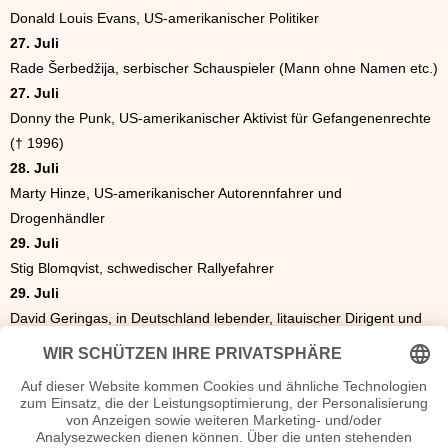
Donald Louis Evans, US-amerikanischer Politiker
27. Juli
Rade Šerbedžija, serbischer Schauspieler (Mann ohne Namen etc.)
27. Juli
Donny the Punk, US-amerikanischer Aktivist für Gefangenenrechte
(† 1996)
28. Juli
Marty Hinze, US-amerikanischer Autorennfahrer und
Drogenhändler
29. Juli
Stig Blomqvist, schwedischer Rallyefahrer
29. Juli
David Geringas, in Deutschland lebender, litauischer Dirigent und
Cellist
30. Juli
Gerald Freihofner, österreichischer Journalist
Die besondere Geschenkidee zum Geburtstag
Das ideale Geschenk. Eine Zeitung von 1946. Was war los in