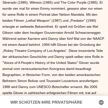
Silverado (1985), Witness (1985) und The Color Purple (1985). Er
wurde vier mal für einen Emmy nominiert, gewann aber nur einen
für seine Rolle in einem Portrait über Nelson Mandela. Mit den
beiden Filmen „Lethal Weapon“ (1987) und „Predator“ (1990)
erlangte er weltweite Bekanntheit. Er spielt mit Größen wie Mel
Gibson oder dem heutigen Gouvernator Arnold Schwarzenegger.
Während seiner Karriere wird Danny über fünf Mal von der NAACP
mit einem Award belohnt. 1994 hilft Glover bei der Gründung der
„Robey Theatre Company of Los Angeles“. Diese inszenierte Teile
der afrikanischen Geschichte und Danny spielt selber eine Rolle in
"Voices of A People's History of the United States" Glover wurde
einmal vom venezuelanischen Konrgress damit beauftragt
Biographien, in filmischer Form, von den beiden amerikanischen
Befreiern Simon Bolivar und Toussaint Louverture anzufertigen.
1988 wird Danny zum UNESCO-Botschafter ernannt. Bis 2005
spielte Glover in zahlreichen erfolgreichen Filmen mit, trat auf
Bühnen zutage und war ein fester Bestandteilen von Radio- und
TV-Shows. Seine Jugend bei den Black Panthern und die