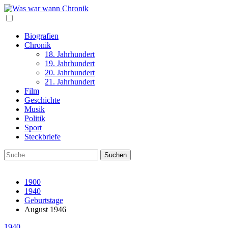
Biografien
Chronik
18. Jahrhundert
19. Jahrhundert
20. Jahrhundert
21. Jahrhundert
Film
Geschichte
Musik
Politik
Sport
Steckbriefe
1900
1940
Geburtstage
August 1946
1940