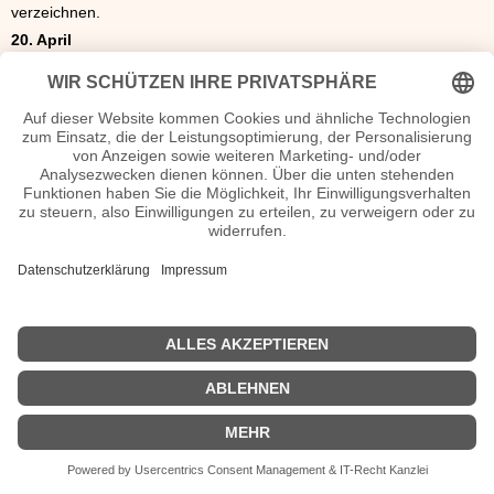
verzeichnen.
20. April
Italien 1947 – Gegen die gestiegenen Lebenshaltungskosten war
es im Land zu zahlreichen Streiks gekommen.
20. April
München 1947 – In der bayerischen Landeshauptstadt München
war Johannes Neuhäusler in Ludwigskirche von Kardinal Faulhaber
zum Bischof geweiht worden.
20. April
Bremen 1947 – In Bremen hatte eine „Evangelische Woche“
begonnen.
20. April
Deutschland 1947 – Die vom Länderrat der US-Zone in Stuttgart
ernannten Treuhänder für die aus dem früheren I. G. Farben-
Konzern hervorgegangenen Betriebe waren von der US-
amerikanischen Militärregierung in Deutschland bestätigt worden.
21. April
Israel 1947 – Indem sie sich mit Dynamit in die Luft sprengten, das