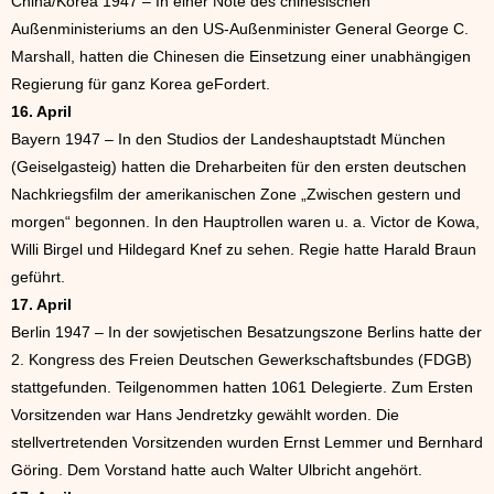
China/Korea 1947 – In einer Note des chinesischen
Außenministeriums an den US-Außenminister General George C.
Marshall, hatten die Chinesen die Einsetzung einer unabhängigen
Regierung für ganz Korea geFordert.
16. April
Bayern 1947 – In den Studios der Landeshauptstadt München
(Geiselgasteig) hatten die Dreharbeiten für den ersten deutschen
Nachkriegsfilm der amerikanischen Zone „Zwischen gestern und
morgen“ begonnen. In den Hauptrollen waren u. a. Victor de Kowa,
Willi Birgel und Hildegard Knef zu sehen. Regie hatte Harald Braun
geführt.
17. April
Berlin 1947 – In der sowjetischen Besatzungszone Berlins hatte der
2. Kongress des Freien Deutschen Gewerkschaftsbundes (FDGB)
stattgefunden. Teilgenommen hatten 1061 Delegierte. Zum Ersten
Vorsitzenden war Hans Jendretzky gewählt worden. Die
stellvertretenden Vorsitzenden wurden Ernst Lemmer und Bernhard
Göring. Dem Vorstand hatte auch Walter Ulbricht angehört.