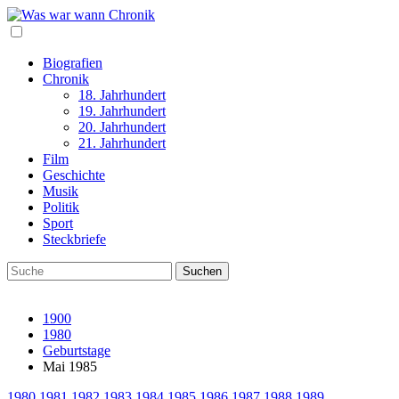
Biografien
Chronik
18. Jahrhundert
19. Jahrhundert
20. Jahrhundert
21. Jahrhundert
Film
Geschichte
Musik
Politik
Sport
Steckbriefe
1900
1980
Geburtstage
Mai 1985
1980
1981
1982
1983
1984
1985
1986
1987
1988
1989