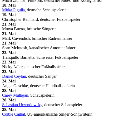
Mitch „Junior“ HillFord, deutscher Blues- und Rockgitarrist
18. Mai
Mirka Pigulla
, deutsche Schauspielerin
19. Mai
Christopher Reinhard, deutscher Fußballspieler
21. Mai
Mutya Buena, britische Sängerin
21. Mai
Mark Cavendish, britischer Radrennfahrer
21. Mai
Sean McIntosh, kanadischer Autorennfahrer
22. Mai
Tranquillo Barnetta, Schweizer Fußballspieler
23. Mai
Nicky Adler, deutscher Fußballspieler
23. Mai
Daniel Ceylan
, deutscher Sänger
24. Mai
Angie Geschke, deutsche Handballspielerin
28. Mai
Carey Mulligan
, Schauspielerin
28. Mai
Sebastian Urzendowsky
, deutscher Schauspieler
28. Mai
Colbie Caillat
, US-amerikanische Singer-Songwriterin