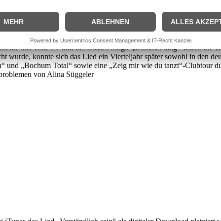
hloss aber nach zwei Semestern, das Studium abzubrechen. Sie hatte ihr
 für Musik und Theater einen Kompaktstudiengang für populäre Musik
ger Thomas Holtgreve die gemeinsame Band „Linarockt“ - wobei der V
arität in ihrer Heimatregion. 2007 änderte die Band ihren Namen in „
 Weizel, der damals an der Pop-Akademie Mannheim in
Baden-Württem
ntlichte ihre erste EP und bei Bosses Single „Sommer lang“ waren die 
ht wurde, konnte sich das Lied ein Vierteljahr später sowohl in den deu
“ und „Bochum Total“ sowie eine „Zeig mir wie du tanzt“-Clubtour dur
problemen von Alina Süggeler