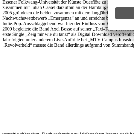
Essener Folkwang-Universität der Künste Querflöte zu studieren, besc
zusammen mit Julian Cassel daraufhin an der Hamburger Hochschule
2005 gründeten die beiden zusammen mit dem langjährigen Schlagzeu
Nachwuchswettbewerb „Emergenza“ an und erreichte beachtliche Popul
Indie-Pop. Ausschlaggebend war hier der Einfluss von Bassist Andi
2009 begleitete die Band Axel Bosse auf seiner „Taxi-Tour“, veröffe
erste Single „Zeig mir wie du tanzt“ als Digital-Download veröffentlic
Jahr folgten unter anderem Live-Auftritte bei „MTV Campus Invasion
„Revolverheld“ musste die Band allerdings aufgrund von Stimmband