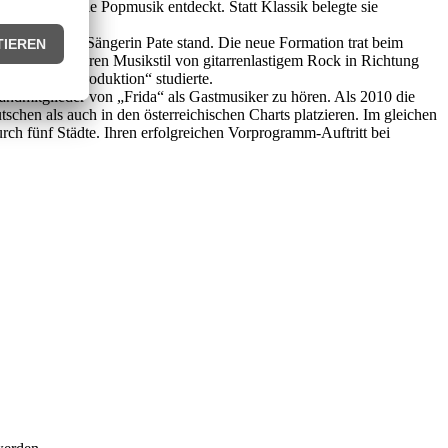
 Faible für die Popmusik entdeckt. Statt Klassik belegte sie
.
orname der Sängerin Pate stand. Die neue Formation trat beim
Frida“ und ihren Musikstil von gitarrenlastigem Rock in Richtung
berg
„Musikproduktion“ studierte.
Bandmitglieder von „Frida“ als Gastmusiker zu hören. Als 2010 die
tschen als auch in den österreichischen Charts platzieren. Im gleichen
ch fünf Städte. Ihren erfolgreichen Vorprogramm-Auftritt bei