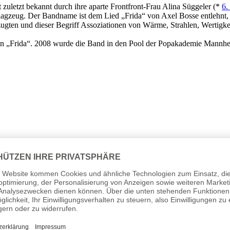
letzt bekannt durch ihre aparte Frontfront-Frau Alina Süggeler (*
6.
gzeug. Der Bandname ist dem Lied „Frida“ von Axel Bosse entlehnt, b
en und dieser Begriff Assoziationen von Wärme, Strahlen, Wertigkeit
 „Frida“. 2008 wurde die Band in den Pool der Popakademie Mannhei
ngen mit diversen Plattenfirmen einen Vertrag bei Warner Music. Ihr G
wurde die Band 2011 mit dem Lied „Wovon wir träumen“ bekannt, das
der von „Frida Gold“ haben eine lange Musikerfahrung: Sängerin Alina 
nnen mit ihrer Band „Amnesia“ sogar beim Hattinger Newcomer-Festiv