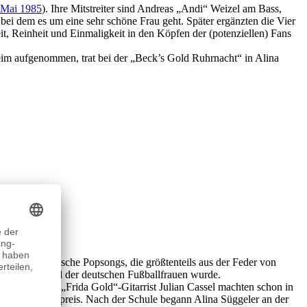
 Mai 1985
). Ihre Mitstreiter sind Andreas „Andi“ Weizel am Bass,
ei dem es um eine sehr schöne Frau geht. Später ergänzten die Vier
, Reinheit und Einmaligkeit in den Köpfen der (potenziellen) Fans
m aufgenommen, trat bei der „Beck’s Gold Ruhrnacht“ in Alina
enre sind deutsche Popsongs, die größtenteils aus der Feder von
 zum WM-Lied der deutschen Fußballfrauen wurde.
Süggeler und „Frida Gold“-Gitarrist Julian Cassel machten schon in
al den Jurypreis. Nach der Schule begann Alina Süggeler an der