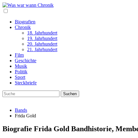
Biografien
Chronik
18. Jahrhundert
19. Jahrhundert
20. Jahrhundert
21. Jahrhundert
Film
Geschichte
Musik
Politik
Sport
Steckbriefe
Bands
Frida Gold
Biografie Frida Gold Bandhistorie, Memb