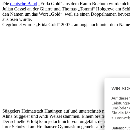
Die
deutsche Band
„Frida Gold“ aus dem Raum Bochum wurde nicht zu
Julian Cassel an der Gitarre und Thomas „Tommi“ Holtgreve am Schla
den Namen um das Wort „Gold“, weil sie einen Doppelnamen bevorzugt
auslösen würde.
Gegründet wurde „Frida Gold“ 2007 - anfangs noch unter dem Namen
Süggelers Heimatstadt Hattingen auf und unterschrieb nach Verhandlu
Alina Süggeler und Andi Weizel stammen. Einem breiten Publikum 
Der schnelle Erfolg kam jedoch nicht von ungefähr, denn die Mitglie
ihrer Schulzeit am Holthauser Gymnasium gemeinsam Musik und gewa