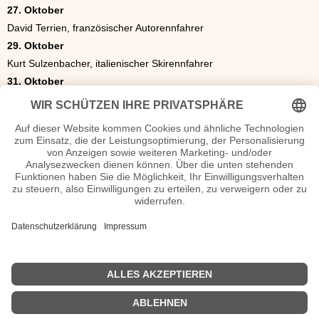
27. Oktober
David Terrien, französischer Autorennfahrer
29. Oktober
Kurt Sulzenbacher, italienischer Skirennfahrer
31. Oktober
José María Gutiérrez, spanischer Fußballspieler
Die Geschenkidee
Das ideale Geschenk. Eine Zeitung vom Oktober 1976. Was war
los in Politik, Sport oder Kultur? Als Geburtstagsgeschenk eine
original historische Tageszeitung oder Illustrierte z.B. als
Geburtstagszeitung oder Hochzeitszeitung zur goldenen Hochzeit.
Zeitungen und Magazine 1976
Originalzeitung Oktober 1976
<<
Geburtstage September 1976
|
Geburtstage November
1976
>>