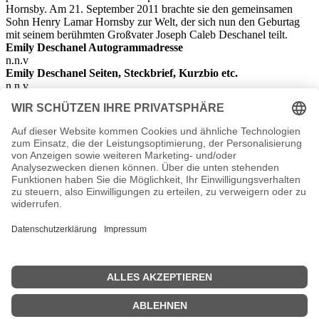
Hornsby. Am 21. September 2011 brachte sie den gemeinsamen
Sohn Henry Lamar Hornsby zur Welt, der sich nun den Geburtag
mit seinem berühmten Großvater Joseph Caleb Deschanel teilt.
Emily Deschanel Autogrammadresse
n.n.v
Emily Deschanel Seiten, Steckbrief, Kurzbio etc.
n.n.v.
Emily Deschanel Filme
1994: 2 Millionen Dollar Trinkgeld
2000: It’s a Shame About Ray
2001: The Heart Department
2002: Stephen Kings Haus der Verdammnis
2002: Law & Order: Special Victims Unit
2003: Easy
2003: Unterwegs nach Cold Mountain
2004: Alamo – Der Traum, das Schicksal, die Legende
2004: Crossing Jordan – Pathologin mit Profil
2004: Spider-Man 2
2005: Boogeyman – Der schwarze Mann
seit 2005: Bones – Die Knochenjägerin
2005: That Night
2005: Mute
2006: Spiel auf Sieg
2009: Beim Leben meiner Schwester
2011: The Perfect Family