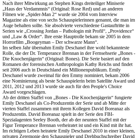
Nach ihrer Mitwirkung an Stephen Kings dreiteiliger Miniserie
„Haus der Verdammnis“ (Original: Rose Red) und an anderen
Filmen wie „Spider-Man 2“ wurde sie 2004 vom Interview
Magazine als eine von sechs Schauspielerinnen genannt, die man im
Auge behalten sollte. Sie absolvierte verschiedene Gastauftritte in
Serien wie „Crossing Jordan – Pathologin mit Profil“, „Providence“
und „Law & Order“. Ihre erste Hauptrolle bekam sie 2005 in dem
Horrorfilm „Boogeyman – Der schwarze Mann“.
Im selben Jahr übernahm Emily Deschanel ihre wohl bekannteste
Rolle, die der Dr. Temperance Brennan in der Fernsehserie „Bones -
Die Knochenjägerin“ (Original: Bones). Die Serie basiert auf den
Romanen der forensischen Anthropologin Kathy Reichs und findet
seit 2006 auch in Deutschland ein Millionenpublikum. Emily
Deschanel wurde zweimal für den Emmy nominiert, bekam 2006
eine Nominierung als beste Schauspielerin beim Satellite Award und
2011, 2012 und 2013 wurde sie auch für den People's Choice
Award vorgeschlagen.
Ab der dritten Staffel von „Bones - Die Knochenjägerin“ fungierte
Emily Deschanel als Co-Produzentin der Serie und ab Mitte der
vierten Staffel zusammen mit ihrem Kollegen David Boreanaz als
Produzentin. David Boreanaz spielt in der Serie den FBI-
Spezialagenten Seeley Booth, der ab der neunten Staffel mit der
Figur Temperance Brennan verheiratet ist und ein Kind mit ihr hat.
Im richtigen Leben heiratete Emily Deschanel 2010 in einer kleinen,
privaten Zeremonie den Schauspieler und Drehbuchschreiber David