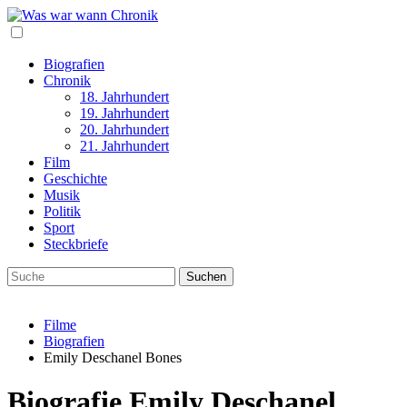
Biografien
Chronik
18. Jahrhundert
19. Jahrhundert
20. Jahrhundert
21. Jahrhundert
Film
Geschichte
Musik
Politik
Sport
Steckbriefe
Filme
Biografien
Emily Deschanel Bones
Biografie Emily Deschanel