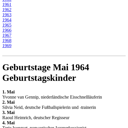
1961
1962
1963
1964
1965
1966
1967
1968
1969
Geburtstage Mai 1964
Geburtstagskinder
1. Mai
Yvonne van Gennip, niederländische Eisschnellläuferin
2. Mai
Silvia Neid, deutsche Fußballspielerin und -trainerin
3. Mai
Raoul Heimrich, deutscher Regisseur
4. Mai
Terje Isungset, norwegischer Jazzperkussionist