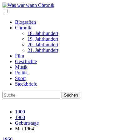
Biografien
Chronik
18. Jahrhundert
19. Jahrhundert
20. Jahrhundert
21. Jahrhundert
Film
Geschichte
Musik
Politik
Sport
Steckbriefe
1900
1960
Geburtstage
Mai 1964
1960