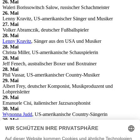
26. Mai
Waleri Borissowitsch Salow, russischer Schachmeister
26. Mai
Lenny Kravitz, US-amerikanischer Sänger und Musiker
27. Mai
Volker Abramczik, deutscher Fußballspieler
28. Mai
Lenny Kravitz
, Sänger aus den USA und Musiker
28. Mai
Christa Miller, US-amerikanische Schauspielerin
28. Mai
Jeff Fenech, australischer Boxer und Boxtrainer
28. Mai
Phil Vassar, US-amerikanischer Country-Musiker
29. Mai
Albert Frey, deutscher Komponist, Musikproduzent und
Lobpreisleiter
29. Mai
Emanuele Cisi, italienischer Jazzsaxophonist
30. Mai
Wynonna Judd
, US-amerikanische Country-Sängerin
30. Mai
Corinne Schmidhauser, Schweizer Skirennläuferin und Politikerin
30. Mai
Tom Morello, US-amerikanischer Gitarrist