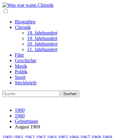
Biografien
Chronik
18. Jahrhundert
19. Jahrhundert
20. Jahrhundert
21. Jahrhundert
Film
Geschichte
Musik
Politik
Sport
Steckbriefe
1900
1960
Geburtstage
August 1969
1960
1961
1962
1963
1964
1965
1966
1967
1968
1969