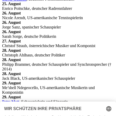
25. August
Enrico Poitschke, deutscher Radrennfahrer
26. August
Nicole Arendt, US-amerikanische Tennisspielerin
26. August
Jorge Sanz, spanischer Schauspieler
26. August
Sarah Sorge, deutsche Politikerin
27. August
Christof Straub, österreichischer Musiker und Komponist
28. August
Christoph Ahlhaus, deutscher Politiker
28. August
Philipp Brammer, deutscher Schauspieler und Synchronsprecher (†
2014)
28. August
Jack Black, US-amerikanischer Schauspieler
29. August
Me’shell Ndegeocello, US-amerikanische Musikerin und
Komponistin
29. August
Petra Mott
, Schauspielerin und Sängerin
29. August
Michael Pinnella, US-amerikanischer Keyboarder
30. August