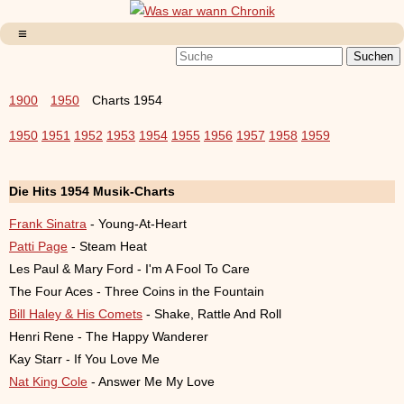
1900
1950
Charts 1954
1950
1951
1952
1953
1954
1955
1956
1957
1958
1959
Die Hits 1954 Musik-Charts
Frank Sinatra
- Young-At-Heart
Patti Page
- Steam Heat
Les Paul & Mary Ford - I'm A Fool To Care
The Four Aces - Three Coins in the Fountain
Bill Haley & His Comets
- Shake, Rattle And Roll
Henri Rene - The Happy Wanderer
Kay Starr - If You Love Me
Nat King Cole
- Answer Me My Love