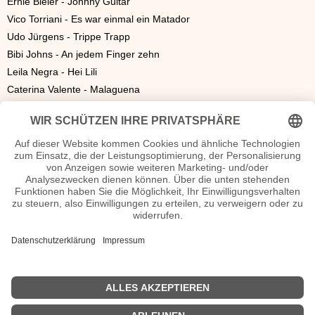
Ernie Bieler - Johnny Guitar
Vico Torriani - Es war einmal ein Matador
Udo Jürgens - Trippe Trapp
Bibi Johns - An jedem Finger zehn
Leila Negra - Hei Lili
Caterina Valente - Malaguena
Willy Hagara - Capitano
Peter Alexander - Jede Frau in Bogota
René Carol - Deinen Namen, den hab ich vergessen
Lonny Kellner - Du, du, du
Peter Alexander - Es war in Napoli
Friedel Hensch & Die Cyprys - Das alte Försterhaus
Ernie Bieler & Rudi Hofstetter - Zwei Himmelblaue Augen
Caterina Valente - Wenn es Nacht wird in Paris
Vico Torriani - Bon Soir, Bon Soir
Hula Hawaiian Quartett - Jim, Jonny und Jonas
<<
Charts 1953
|
Charts 1955
>>