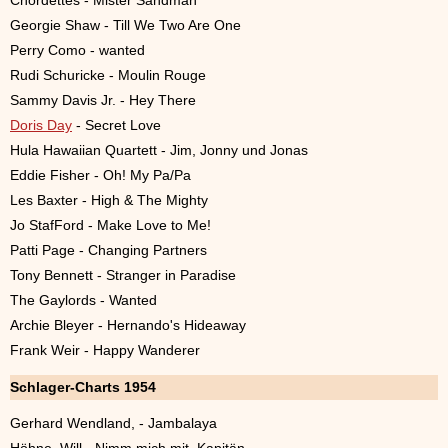
Chordettes - Mister Sandman
Georgie Shaw - Till We Two Are One
Perry Como - wanted
Rudi Schuricke - Moulin Rouge
Sammy Davis Jr. - Hey There
Doris Day
- Secret Love
Hula Hawaiian Quartett - Jim, Jonny und Jonas
Eddie Fisher - Oh! My Pa/Pa
Les Baxter - High & The Mighty
Jo StafFord - Make Love to Me!
Patti Page - Changing Partners
Tony Bennett - Stranger in Paradise
The Gaylords - Wanted
Archie Bleyer - Hernando's Hideaway
Frank Weir - Happy Wanderer
Schlager-Charts 1954
Gerhard Wendland, - Jambalaya