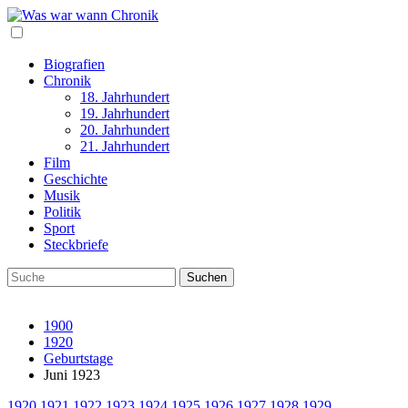
Biografien
Chronik
18. Jahrhundert
19. Jahrhundert
20. Jahrhundert
21. Jahrhundert
Film
Geschichte
Musik
Politik
Sport
Steckbriefe
1900
1920
Geburtstage
Juni 1923
1920
1921
1922
1923
1924
1925
1926
1927
1928
1929