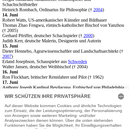
Schachschriftsteller
Heinrich Rombach, Ordinarius für Philosophie (†
2004
)
14. Juni
Robert Watts, US-amerikanischer Künstler und Bildhauer
Thomas Zhao Fengwu, römisch-katholischer Bischof von Yanzhou
(† 2005)
Gerhard Pfeiffer, deutscher Schachspieler (†
2000
)
Judith Kerr, deutsche Malerin, Designerin und Autorin
15. Juni
Dieter Hennebo, Agrarwissenschaftler und Landschaftsarchitekt (†
2007
)
Erland Josephson, Schauspieler aus
Schweden
Walter Jansen, deutscher Weihbischof († 2004)
16. Juni
Ron Flockhart, britischer Rennfahrer und Pilot († 1962)
17. Juni
Anthony Joseph Kardinal Bevilacqua, Erzbischof von Philadelphia
22. Juni
José Giovanni, französisch-Schriftsteller aus der Schweiz
Filmemacher (†
2004
)
23. Juni
George Russell, Jazzmusiker aus USA
Silkirtis Nichols, indianischer Schauspieler
25. Juni
Georg Kossack, deutscher Vorgeschichtsforscher († 2004)