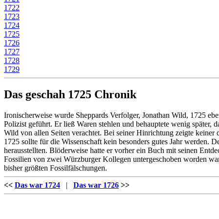
1722
1723
1724
1725
1726
1727
1728
1729
Das geschah 1725 Chronik
Ironischerweise wurde Sheppards Verfolger, Jonathan Wild, 1725 ebenf
Polizist geführt. Er ließ Waren stehlen und behauptete wenig später
Wild von allen Seiten verachtet. Bei seiner Hinrichtung zeigte keiner
1725 sollte für die Wissenschaft kein besonders gutes Jahr werden. 
herausstellten. Blöderweise hatte er vorher ein Buch mit seinen Entde
Fossilien von zwei Würzburger Kollegen untergeschoben worden waren
bisher größten Fossilfälschungen.
<<
Das war 1724
|
Das war 1726
>>