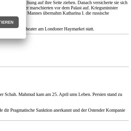
 durch Bestechung auf ihre Seite ziehen. Danach versicherte sie sich
arderegimenter marschierten vor dem Palast auf. Kriegsminister
Todestag ihres Mannes übernahm Katharina I. die russische
c am Kings Theater am Londoner Haymarket statt.
uer Schah. Mahmud kam am 25. April ums Leben. Persien stand zu
de dir Pragmatische Sanktion anerkannt und der Ostender Kompanie