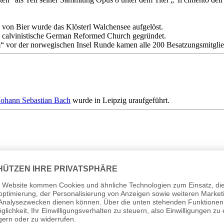
 von Bier wurde das Klösterl Walchensee aufgelöst.
e calvinistische German Reformed Church gegründet.
“ vor der norwegischen Insel Runde kamen alle 200 Besatzungsmitgli
Johann Sebastian Bach
wurde in Leipzig uraufgeführt.
inhard Keiser wurde am Theater am Gänsemarkt in Hamburg uraufgeführt
nannt zu haben. Da sich sein Tod schon seit Jahresbeginn abgezeichnet
sch, die andere hingegen die Thronerhebung der Witwe des Kaisers bef
n Gruppe gehörten Mitglieder alter russischer Adelsgeschlechter, die 
nen „homines novi“ stürzen und den ehemaligen Einfluss der Bojaren wie
e Alexander Menschikow, der russische Adelige Pjotr Andrejewitsch To
ikow Befehlshaber des ersten Garderegiments und Generalfeldmarschall