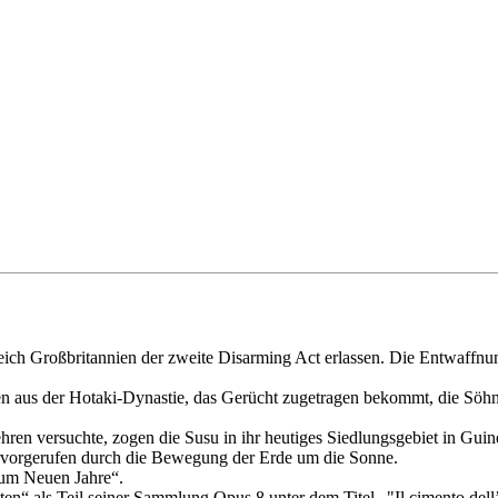
ich Großbritannien der zweite Disarming Act erlassen. Die Entwaffnu
aus der Hotaki-Dynastie, das Gerücht zugetragen bekommt, die Söhne
ren versuchte, zogen die Susu in ihr heutiges Siedlungsgebiet in Guin
ervorgerufen durch die Bewegung der Erde um die Sonne.
zum Neuen Jahre“.
eiten“ als Teil seiner Sammlung Opus 8 unter dem Titel „"Il cimento d