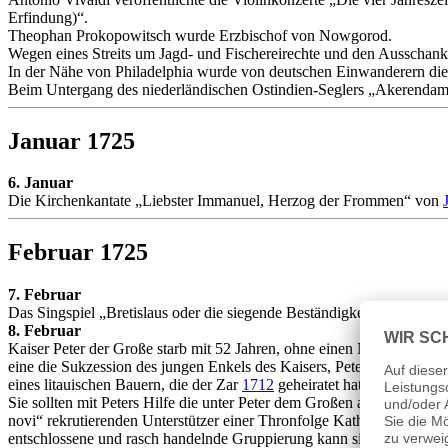
Erfindung)“.
Theophan Prokopowitsch wurde Erzbischof von Nowgorod.
Wegen eines Streits um Jagd- und Fischereirechte und den Ausschank
In der Nähe von Philadelphia wurde von deutschen Einwanderern di
Beim Untergang des niederländischen Ostindien-Seglers „Akerendam
Januar 1725
6. Januar
Die Kirchenkantate „Liebster Immanuel, Herzog der Frommen“ von
Februar 1725
7. Februar
Das Singspiel „Bretislaus oder die siegende Beständigkeit“ von Re
8. Februar
Kaiser Peter der Große starb mit 52 Jahren, ohne einen Nachfolger be
eine die Sukzession des jungen Enkels des Kaisers, Peter Alexejewit
eines litauischen Bauern, die der Zar
1712
geheiratet hatte. Zur erste
Sie sollten mit Peters Hilfe die unter Peter dem Großen aufgestiege
novi“ rekrutierenden Unterstützer einer Thronfolge Katharinas führt
entschlossene und rasch handelnde Gruppierung kann sich, da Mensch