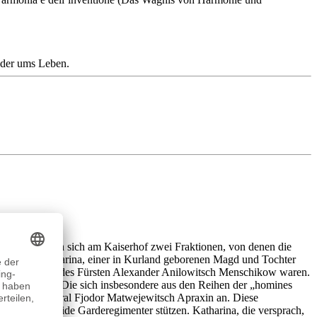
eder ums Leben.
.
 hatte, bildeten sich am Kaiserhof zwei Fraktionen, von denen die
ürwortet, Katharina, einer in Kurland geborenen Magd und Tochter
erbitterte Gegner des Fürsten Alexander Anilowitsch Menschikow waren.
derherstellen. Die sich insbesondere aus den Reihen der „homines
lstoi und Admiral Fjodor Matwejewitsch Apraxin an. Diese
 war, auf beide Garderegimenter stützen. Katharina, die versprach,