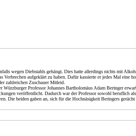
alls wegen Diebstahls gehängt. Dies hatte allerdings nichts mit Alkoho
, das Verbrechen aufgeklärt zu haben. Dafür kassierte er jedes Mal ei
 der zahlreichen Zuschauer Mitleid.
Der Würzburger Professor Johannes Bartholomäus Adam Beringer erwarb fü
ckungen veröffentlicht. Dadurch war der Professor sowohl beruflich als 
. Die beiden gaben an, sich für die Hochnäsigkeit Beringers gerächt 