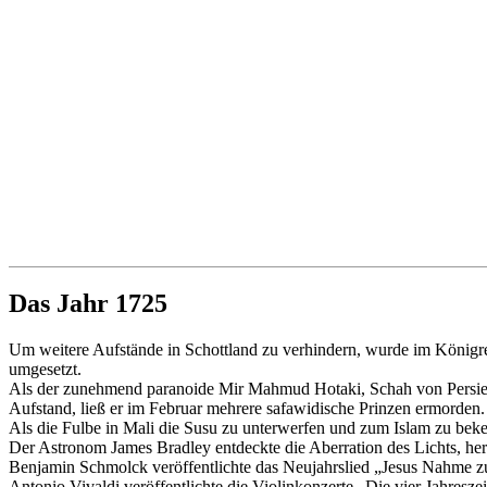
Das Jahr 1725
Um weitere Aufstände in Schottland zu verhindern, wurde im Königre
umgesetzt.
Als der zunehmend paranoide Mir Mahmud Hotaki, Schah von Persien 
Aufstand, ließ er im Februar mehrere safawidische Prinzen ermorden.
Als die Fulbe in Mali die Susu zu unterwerfen und zum Islam zu bekeh
Der Astronom James Bradley entdeckte die Aberration des Lichts, h
Benjamin Schmolck veröffentlichte das Neujahrslied „Jesus Nahme 
Antonio Vivaldi veröffentlichte die Violinkonzerte „Die vier Jahresz