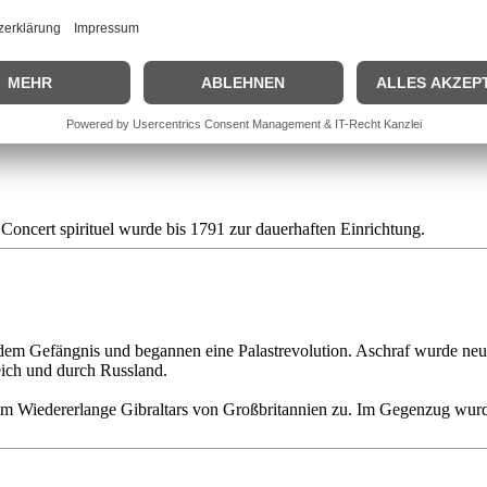
gorod, Theodosius III. Janowskij, der an der Spitze des Klerus stand,
 die kaiserliche Leibwache und zahlreich Große für sich. Die beiden G
cht, Menschikow an der Ausführung seiner Pläne zu hindern. Noch am 
kow.
edrich Händel fand mit großem Erfolg an der Royal Academy of Musi
s Concert spirituel wurde bis 1791 zur dauerhaften Einrichtung.
dem Gefängnis und begannen eine Palastrevolution. Aschraf wurde ne
eich und durch Russland.
eim Wiedererlange Gibraltars von Großbritannien zu. Im Gegenzug wur