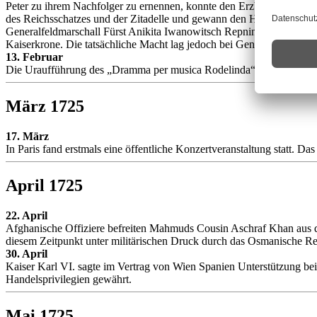
Peter zu ihrem Nachfolger zu ernennen, konnte den Erzbischof von Now
des Reichsschatzes und der Zitadelle und gewann den Heiligen Synod,
Generalfeldmarschall Fürst Anikita Iwanowitsch Repnin gelang es ni
Kaiserkrone. Die tatsächliche Macht lag jedoch bei General Menschi
13. Februar
Die Uraufführung des „Dramma per musica Rodelinda“ von Georg Fri
März 1725
17. März
In Paris fand erstmals eine öffentliche Konzertveranstaltung statt. Da
April 1725
22. April
Afghanische Offiziere befreiten Mahmuds Cousin Aschraf Khan aus 
diesem Zeitpunkt unter militärischen Druck durch das Osmanische R
30. April
Kaiser Karl VI. sagte im Vertrag von Wien Spanien Unterstützung b
Handelsprivilegien gewährt.
Mai 1725