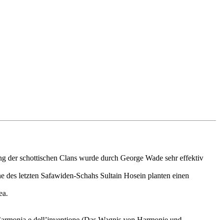
ng der schottischen Clans wurde durch George Wade sehr effektiv
 des letzten Safawiden-Schahs Sultain Hosein planten einen
ea.
ell’armonia e dell’inventione (Das Wagnis von Harmonie und