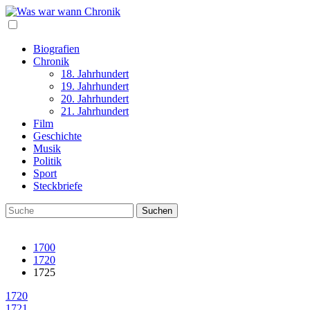
Biografien
Chronik
18. Jahrhundert
19. Jahrhundert
20. Jahrhundert
21. Jahrhundert
Film
Geschichte
Musik
Politik
Sport
Steckbriefe
1700
1720
1725
1720
1721