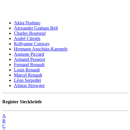
Akira Yoshino
Alexander Graham Bell
Charles Bourseul
André Citroën
Kellyanne Conway
Hermann Anschütz-Kaempfe
Auguste Piccard
Armand Peugeot
Fernand Renault
Louis Renault
Marcel Renault
Léon Serpollet
Almon Strowger
Register Steckbriefe
A
B
C