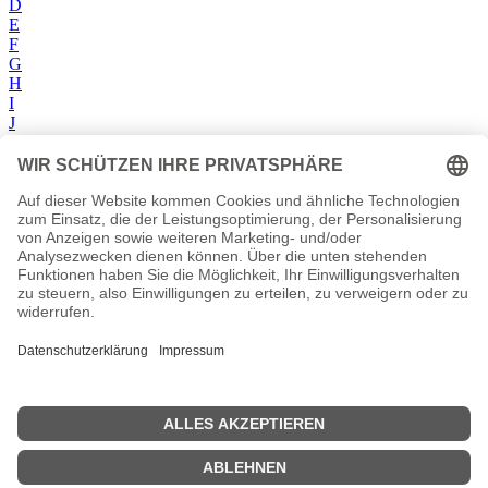
D
E
F
G
H
I
J
K
L
M
N
O
P
Q
R
S
T
U
V
W
X
Y
Z