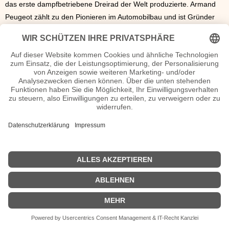
das erste dampfbetriebene Dreirad der Welt produzierte. Armand
Peugeot zählt zu den Pionieren im Automobilbau und ist Gründer
der gleichnamigen Firma.
Peugeot
ist damit nach
Mercedes Benz
der zweitälteste Autohersteller der Welt. Armand Peugeot starb am
2. Januar 1915
in Neuilly-sur-Seine.
Armand Peugeot Seiten, Steckbrief, Kurzbio etc.
n.n.v. - Die offizielle Armand Peugeot Homepage
Sendungen Armand Peugeot Filme
n.n.v.
| Biografie kurz |
Personen
|
Impressum
|