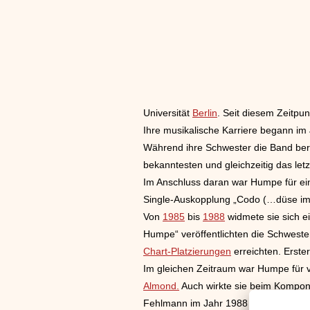
Universität
Berlin
. Seit diesem Zeitpu
Ihre musikalische Karriere begann im
Während ihre Schwester die Band bere
bekanntesten und gleichzeitig das let
Im Anschluss daran war Humpe für ein
Single-Auskopplung „Codo (…düse im 
Von
1985
bis
1988
widmete sie sich e
Humpe“ veröffentlichten die Schwester
Chart-Platzierungen
erreichten. Erste
Im gleichen Zeitraum war Humpe für v
Almond.
Auch wirkte sie beim Kompon
Fehlmann im Jahr 1988 veröffentlicht