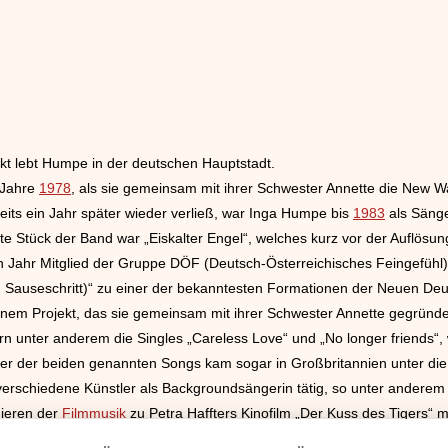
nkt lebt Humpe in der deutschen Hauptstadt.
 Jahre
1978
, als sie gemeinsam mit ihrer Schwester Annette die New
its ein Jahr später wieder verließ, war Inga Humpe bis
1983
als Sänge
zte Stück der Band war „Eiskalter Engel“, welches kurz vor der Auflösun
 Jahr Mitglied der Gruppe DÖF (Deutsch-Österreichisches Feingefühl),
Sauseschritt)“ zu einer der bekanntesten Formationen der Neuen Deut
inem Projekt, das sie gemeinsam mit ihrer Schwester Annette gegrün
n unter anderem die Singles „Careless Love“ und „No longer friends“, 
rer der beiden genannten Songs kam sogar in Großbritannien unter die
erschiedene Künstler als Backgroundsängerin tätig, so unter anderem
ieren der
Filmmusik
zu Petra Haffters Kinofilm „Der Kuss des Tigers“
e.