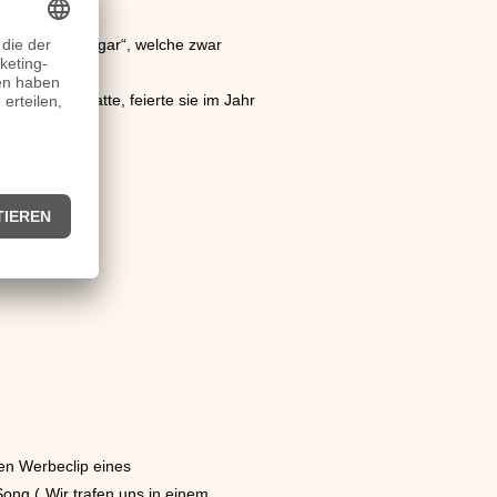
P „Walls of Sugar“, welche zwar
kgezogen hatte, feierte sie im Jahr
en Werbeclip eines
Song („Wir trafen uns in einem