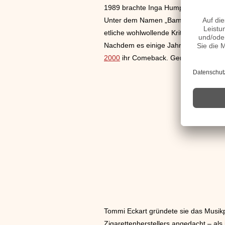
1989 brachte Inga Humpe ein Solo-Al
Unter dem Namen „Bamby“ (angelehnt d
etliche wohlwollende Kritikerstimmen e
Nachdem es einige Jahre lang still w
2000
ihr Comeback. Gemeinsam mit i
Tommi Eckart gründete sie das Musik
Zigarettenherstellers angedacht – als