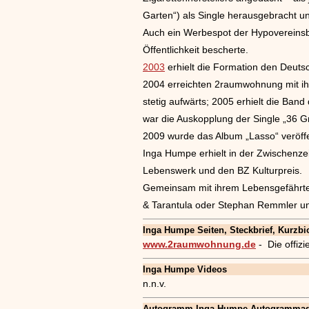
Garten“) als Single herausgebracht un
Auch ein Werbespot der Hypovereins
Öffentlichkeit bescherte.
2003
erhielt die Formation den Deuts
2004 erreichten 2raumwohnung mit ihr
stetig aufwärts; 2005 erhielt die Ba
war die Auskopplung der Single „36 
2009 wurde das Album „Lasso“ veröffe
Inga Humpe erhielt in der Zwischenzei
Lebenswerk und den BZ Kulturpreis.
Gemeinsam mit ihrem Lebensgefährten 
& Tarantula oder Stephan Remmler un
Inga Humpe
Seiten, Steckbrief, Kurzbio
www.2raumwohnung.de
- Die offi
Inga Humpe
Videos
n.n.v.
Autogramm Inga Humpe Autogrammad