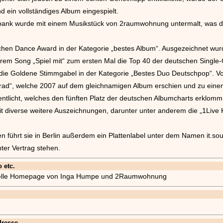
d ein vollständiges Album eingespielt.
bank wurde mit einem Musikstück von 2raumwohnung untermalt, was 
chen Dance Award in der Kategorie „bestes Album“. Ausgezeichnet wurde
em Song „Spiel mit“ zum ersten Mal die Top 40 der deutschen Single-Ch
nd die Goldene Stimmgabel in der Kategorie „Bestes Duo Deutschpop“. V
Grad“, welche 2007 auf dem gleichnamigen Album erschien und zu ein
ntlicht, welches den fünften Platz der deutschen Albumcharts erklomm
t diverse weitere Auszeichnungen, darunter unter anderem die „1Live K
führt sie in Berlin außerdem ein Plattenlabel unter dem Namen it.sou
ter Vertrag stehen.
 etc.
zielle Homepage von Inga Humpe und 2Raumwohnung
resse