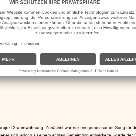
bum heraus, welches den Namen „Planet Oz“ trägt.
as das bekannte Film-Rehkitz) veröffentlichte sie im Jahr
1995
die L
rhielt, kommerziell allerdings wenig erfolgreich war.
ar um Inga Humpe, die sich vorübergehend aus dem Musikgeschäft zurüc
hrem Lebensgefährten
projekt 2raumwohnung. Zunächst war nur ein gemeinsamer Song für d
 jener sich jedoch zu einem echten Geheimtipp entwickelte, wurde der 