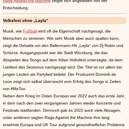
Rage Against the Machine
zeigte sich angewidert von der
Entscheidung.
Volksfest ohne „Layla“
Musik, wie
Fußball
wird oft die Eigenschaft nachgesagt, die
Menschen zu vereinen. Wie sehr Musik aber auch spalten kann,
zeigt die Debatte um den Ballermann-Hit „Layla“ von Dj Robin und
Schürze. Ausgangspunkt war die Stadt Würzburg, die das
Abspielen des Songs auf dem Kilian-Volksfest untersagte, da dem
Liedtext des Sexismus nachgesagt wird. Der Titel ist vor allem bei
jungen Leuten als Partylied beliebt. Der Produzent Dominik de
Leon zeigt sich selbst überrascht vom Erfolg des Songs in Zeiten
von #MeToo.
Neben dem Krieg im Osten Europas war 2022 auch das erste Jahr,
in dem nach den zwei vergangenen Jahren wieder Konzerte und
Festivals stattfanden. Dennoch gab es 2022 auch viele Absagen,
unter anderem sagten Rage Against the Machine ihre lang
ersehnte Europa und UK Tour aufgrund gesundheitlicher Probleme