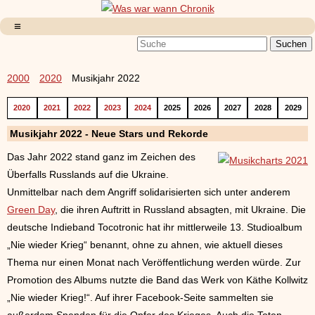
2000
2020
Musikjahr 2022
2020
2021
2022
2023
2024
2025
2026
2027
2028
2029
Musikjahr 2022 - Neue Stars und Rekorde
Das Jahr 2022 stand ganz im Zeichen des
Überfalls Russlands auf die Ukraine.
Unmittelbar nach dem Angriff solidarisierten sich unter anderem
Green Day
, die ihren Auftritt in Russland absagten, mit Ukraine. Die
deutsche Indieband Tocotronic hat ihr mittlerweile 13. Studioalbum
„Nie wieder Krieg“ benannt, ohne zu ahnen, wie aktuell dieses
Thema nur einen Monat nach Veröffentlichung werden würde. Zur
Promotion des Albums nutzte die Band das Werk von Käthe Kollwitz
„Nie wieder Krieg!“. Auf ihrer Facebook-Seite sammelten sie
außerdem Spenden für die Opfer des Krieges. Auch die Toten