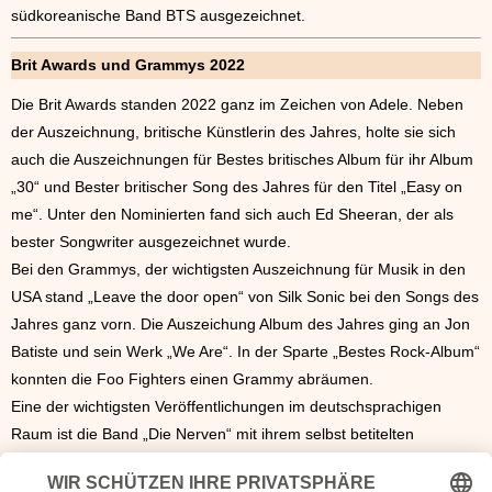
südkoreanische Band BTS ausgezeichnet.
Brit Awards und Grammys 2022
Die Brit Awards standen 2022 ganz im Zeichen von Adele. Neben
der Auszeichnung, britische Künstlerin des Jahres, holte sie sich
auch die Auszeichnungen für Bestes britisches Album für ihr Album
„30“ und Bester britischer Song des Jahres für den Titel „Easy on
me“. Unter den Nominierten fand sich auch Ed Sheeran, der als
bester Songwriter ausgezeichnet wurde.
Bei den Grammys, der wichtigsten Auszeichnung für Musik in den
USA stand „Leave the door open“ von Silk Sonic bei den Songs des
Jahres ganz vorn. Die Auszeichung Album des Jahres ging an Jon
Batiste und sein Werk „We Are“. In der Sparte „Bestes Rock-Album“
konnten die Foo Fighters einen Grammy abräumen.
Eine der wichtigsten Veröffentlichungen im deutschsprachigen
Raum ist die Band „Die Nerven“ mit ihrem selbst betitelten
Debütalbum. Mit einer gehörigen Portion Wut im Bauch vereinen
sie Post-Punk und jugendliche Forschheit zu einem DER Alben