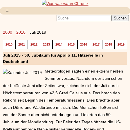
2000
2010
Juli 2019
2010
2011
2012
2013
2014
2015
2016
2017
2018
2019
Juli 2019 - 50. Jubiläum für Apollo 11, Hitzewelle in
Deutschland
Meteorologen sagten einen extrem heißen
Sommer voraus. Nachdem der Juni schon
der heißeste Juni aller Zeiten war, zeichnete sich der Juli durch
Höchsttemperaturen von 42,6 Grad Celsius aus. Das brach den
Rekord seit Beginn des Temperaturmessens. Dies brachte aber
auch Dürre und Waldbrände mit sich. Die Menschen ließen sich
von der Sonne aber nicht unterkriegen und feierten das 50.
Jubiläum der Mondlandung. Zur Feier des Tages öffnete die US-
Weltraumbehörde NASA bisher versiegelte Boden- und