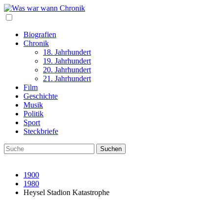
Biografien
Chronik
18. Jahrhundert
19. Jahrhundert
20. Jahrhundert
21. Jahrhundert
Film
Geschichte
Musik
Politik
Sport
Steckbriefe
1900
1980
Heysel Stadion Katastrophe