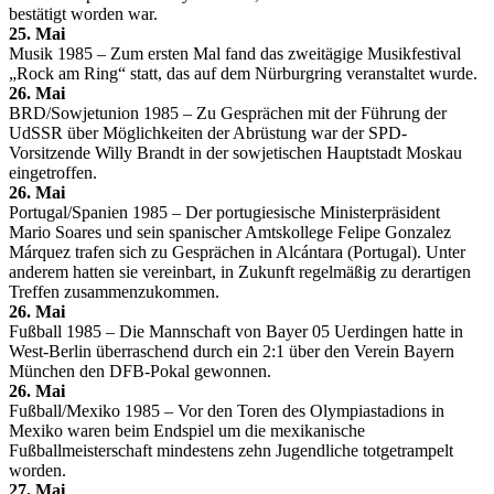
bestätigt worden war.
25. Mai
Musik 1985 – Zum ersten Mal fand das zweitägige Musikfestival
„Rock am Ring“ statt, das auf dem Nürburgring veranstaltet wurde.
26. Mai
BRD/Sowjetunion 1985 – Zu Gesprächen mit der Führung der
UdSSR über Möglichkeiten der Abrüstung war der SPD-
Vorsitzende Willy Brandt in der sowjetischen Hauptstadt Moskau
eingetroffen.
26. Mai
Portugal/Spanien 1985 – Der portugiesische Ministerpräsident
Mario Soares und sein spanischer Amtskollege Felipe Gonzalez
Márquez trafen sich zu Gesprächen in Alcántara (Portugal). Unter
anderem hatten sie vereinbart, in Zukunft regelmäßig zu derartigen
Treffen zusammenzukommen.
26. Mai
Fußball 1985 – Die Mannschaft von Bayer 05 Uerdingen hatte in
West-Berlin überraschend durch ein 2:1 über den Verein Bayern
München den DFB-Pokal gewonnen.
26. Mai
Fußball/Mexiko 1985 – Vor den Toren des Olympiastadions in
Mexiko waren beim Endspiel um die mexikanische
Fußballmeisterschaft mindestens zehn Jugendliche totgetrampelt
worden.
27. Mai