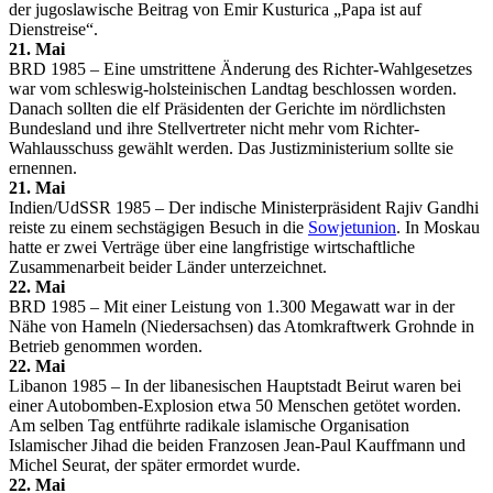
der jugoslawische Beitrag von Emir Kusturica „Papa ist auf
Dienstreise“.
21. Mai
BRD 1985 – Eine umstrittene Änderung des Richter-Wahlgesetzes
war vom schleswig-holsteinischen Landtag beschlossen worden.
Danach sollten die elf Präsidenten der Gerichte im nördlichsten
Bundesland und ihre Stellvertreter nicht mehr vom Richter-
Wahlausschuss gewählt werden. Das Justizministerium sollte sie
ernennen.
21. Mai
Indien/UdSSR 1985 – Der indische Ministerpräsident Rajiv Gandhi
reiste zu einem sechstägigen Besuch in die
Sowjetunion
. In Moskau
hatte er zwei Verträge über eine langfristige wirtschaftliche
Zusammenarbeit beider Länder unterzeichnet.
22. Mai
BRD 1985 – Mit einer Leistung von 1.300 Megawatt war in der
Nähe von Hameln (Niedersachsen) das Atomkraftwerk Grohnde in
Betrieb genommen worden.
22. Mai
Libanon 1985 – In der libanesischen Hauptstadt Beirut waren bei
einer Autobomben-Explosion etwa 50 Menschen getötet worden.
Am selben Tag entführte radikale islamische Organisation
Islamischer Jihad die beiden Franzosen Jean-Paul Kauffmann und
Michel Seurat, der später ermordet wurde.
22. Mai