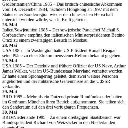
Großbritannien/China 1985 – Das britisch-chinesische Abkommen
vom 19. Dezember 1984, nachdem Hongkong an 1997 mit dem
Status einer Sonderregion wieder der chinesischen Herrschaft
unterstellt werden würde, war in Kraft getreten.
28. Mai
Italien/Sowjetunion 1985 – Der sowjetische Parteichef Michail S.
Gorbatschow empfing den italienischen Ministerpräsidenten Bettino
Craxi zu einem zweitägigen Besuch in Moskau.
28. Mai
USA 1985 – In Washington hatte US-Präsident Ronald Reagan
seine Pläne zu einer Einkommenssteuer-Reform bekannt gegeben.
29. Mai
USA 1985 – Der Detektiv und frühere Offizier der US Navy, Arthur
James Walker, war im US-Bundesstaat Maryland verhaftet worden.
Er hatte einen Spionagering geleitet, dem zwei weitere Personen
angehörten und der militärische Geheimnisse an die UdSSR
verkaufte.
29. Mai
BRD 1985 – Mehr als ein Dutzend private Rundfunksender hatten
im Großraum München ihren Betrieb aufgenommen. Sie teilten sich
den Senderaum auf den drei verfügbaren Frequenzen.
30. Mai
BRD/Niederlande 1985 – Zu einem dreitägigen Staatsbesuch war
Bundespräsident Richard von Weizsäcker in den Niederlanden
eingetroffen.