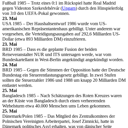
Fußball 1985 – Trotz eines 0:1 im Rückspiel hatte Real Madrid
gegen Videoton Szekesfehérvár (
Ungarn
) durch den Hinspielerfolg
von 3:0 den UEFA-Pokal gewonnen.
23. Mai
USA 1985 – Der Haushaltsentwurf 1986 wurde vom US-
amerikanischen Repräsentantenhaus gebilligt. Unter anderem war
vorgesehen, die Verteidigungsausgaben auf 292,6 Milliarden US-
Dollar (etwa 893 Milliarden DM) einzufrieren.
23. Mai
BRD 1985 – Dass es die geplante Fusion der beiden
Reiseveranstalter NUR und ITS untersagen werde, war vom
Bundeskartellamt in West-Berlin angekündigt angekündigt worden.
24. Mai
BRD 1985 – Gegen die Stimmen der Opposition hatte der Deutsche
Bundestag ein Steuerentlastungsgesetz gebilligt. In zwei Stufen
sollten die Steuerzahler 1986 und 1988 um knapp 20 Milliarden DM
entlastet werden.
25. Mai
Bangladesch 1985 – Nach Schätzungen des Roten Kreuzes waren
an der Küste von Bangladesch durch einen verheerenden
Wirbelsturm etwa 40.000 Menschen ums Leben gekommen.
25. Mai
Dänemark/Polen 1985 – Das Mitglied des Zentralkomitees der
Polnischen Vereinigten Arbeiterpartei, Josef Zimnicki, hatte in
Dänemark politisches Asyl erhalten, was von dänischer Seite