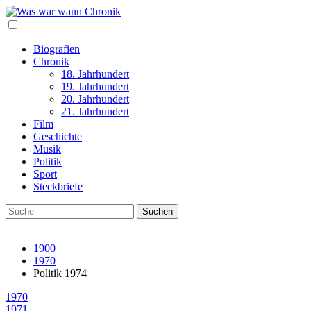
Biografien
Chronik
18. Jahrhundert
19. Jahrhundert
20. Jahrhundert
21. Jahrhundert
Film
Geschichte
Musik
Politik
Sport
Steckbriefe
1900
1970
Politik 1974
1970
1971