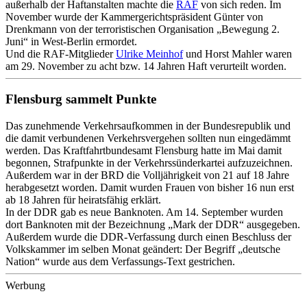
außerhalb der Haftanstalten machte die
RAF
von sich reden. Im
November wurde der Kammergerichtspräsident Günter von
Drenkmann von der terroristischen Organisation „Bewegung 2.
Juni“ in West-Berlin ermordet.
Und die RAF-Mitglieder
Ulrike Meinhof
und Horst Mahler waren
am 29. November zu acht bzw. 14 Jahren Haft verurteilt worden.
Flensburg sammelt Punkte
Das zunehmende Verkehrsaufkommen in der Bundesrepublik und
die damit verbundenen Verkehrsvergehen sollten nun eingedämmt
werden. Das Kraftfahrtbundesamt Flensburg hatte im Mai damit
begonnen, Strafpunkte in der Verkehrssünderkartei aufzuzeichnen.
Außerdem war in der BRD die Volljährigkeit von 21 auf 18 Jahre
herabgesetzt worden. Damit wurden Frauen von bisher 16 nun erst
ab 18 Jahren für heiratsfähig erklärt.
In der DDR gab es neue Banknoten. Am 14. September wurden
dort Banknoten mit der Bezeichnung „Mark der DDR“ ausgegeben.
Außerdem wurde die DDR-Verfassung durch einen Beschluss der
Volkskammer im selben Monat geändert: Der Begriff „deutsche
Nation“ wurde aus dem Verfassungs-Text gestrichen.
Werbung