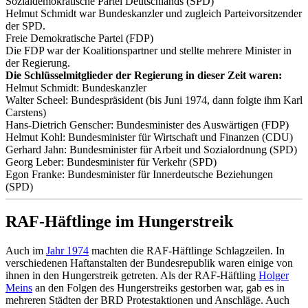
Sozialdemokratische Partei Deutschlands (SPD)
Helmut Schmidt war Bundeskanzler und zugleich Parteivorsitzender
der SPD.
Freie Demokratische Partei (FDP)
Die FDP war der Koalitionspartner und stellte mehrere Minister in
der Regierung.
Die Schlüsselmitglieder der Regierung in dieser Zeit waren:
Helmut Schmidt: Bundeskanzler
Walter Scheel: Bundespräsident (bis Juni 1974, dann folgte ihm Karl
Carstens)
Hans-Dietrich Genscher: Bundesminister des Auswärtigen (FDP)
Helmut Kohl: Bundesminister für Wirtschaft und Finanzen (CDU)
Gerhard Jahn: Bundesminister für Arbeit und Sozialordnung (SPD)
Georg Leber: Bundesminister für Verkehr (SPD)
Egon Franke: Bundesminister für Innerdeutsche Beziehungen
(SPD)
RAF-Häftlinge im Hungerstreik
Auch im
Jahr 1974
machten die RAF-Häftlinge Schlagzeilen. In
verschiedenen Haftanstalten der Bundesrepublik waren einige von
ihnen in den Hungerstreik getreten. Als der RAF-Häftling
Holger
Meins
an den Folgen des Hungerstreiks gestorben war, gab es in
mehreren Städten der BRD Protestaktionen und Anschläge. Auch