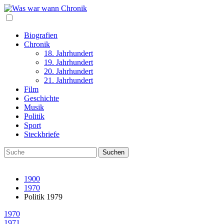
Biografien
Chronik
18. Jahrhundert
19. Jahrhundert
20. Jahrhundert
21. Jahrhundert
Film
Geschichte
Musik
Politik
Sport
Steckbriefe
1900
1970
Politik 1979
1970
1971