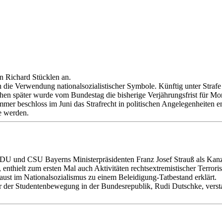
n Richard Stücklen an.
n die Verwendung nationalsozialistischer Symbole. Künftig unter Straf
en später wurde vom Bundestag die bisherige Verjährungsfrist für Mor
mer beschloss im Juni das Strafrecht in politischen Angelegenheiten
e werden.
DU und CSU Bayerns Ministerpräsidenten Franz Josef Strauß als Kanzl
 enthielt zum ersten Mal auch Aktivitäten rechtsextremistischer Terroris
t im Nationalsozialismus zu einem Beleidigung-Tatbestand erklärt.
r der Studentenbewegung in der Bundesrepublik, Rudi Dutschke, verst