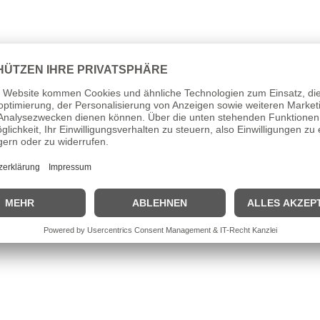
hren Berufsverbot verurteilt worden. Noch am selben Tag war es zur V
am Main (
Hessen
) nach einem zweitägigen Treffen von Bürgerinitiativ
rte. Im Januar 1980 kam es zur offiziellen Parteigründung.
 sollte es Gatten und Kindern von Gastarbeitern, die nicht aus EG-Lä
isher größte Demonstration von Kernkraftgegnern fand im März in Han
 Hauptstadt Bonn zu einer friedlichen Demonstration gegen Kernkrafte
t. Der zuvor als Bundestagspräsident agierende Politiker
Karl Carsten