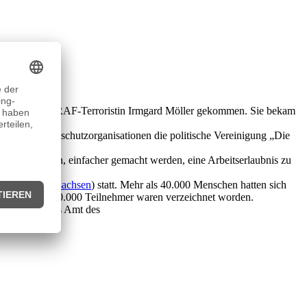
erurteilung der RAF-Terroristin Irmgard Möller gekommen. Sie bekam
en und Umweltschutzorganisationen die politische Vereinigung „Die
ndern stammten, einfacher gemacht werden, eine Arbeitserlaubnis zu
nover (
Niedersachsen
) statt. Mehr als 40.000 Menschen hatten sich
nergie. Rund 100.000 Teilnehmer waren verzeichnet worden.
s
wurde in das Amt des