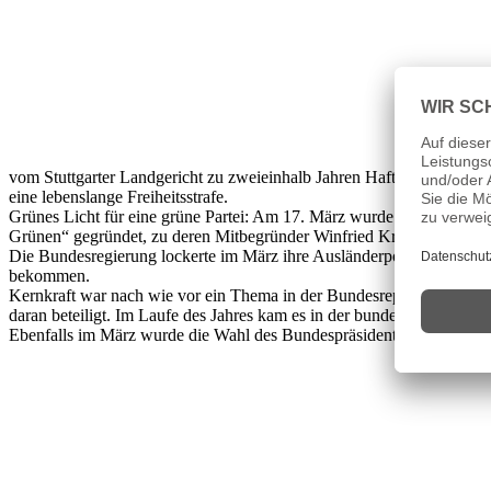
vom Stuttgarter Landgericht zu zweieinhalb Jahren Haft und vier Ja
eine lebenslange Freiheitsstrafe.
Grünes Licht für eine grüne Partei: Am 17. März wurde in Frankfurt 
Grünen“ gegründet, zu deren Mitbegründer Winfried Kretschmann gehö
Die Bundesregierung lockerte im März ihre Ausländerpolitik. Dadurch
bekommen.
Kernkraft war nach wie vor ein Thema in der Bundesrepublik. Die b
daran beteiligt. Im Laufe des Jahres kam es in der bundesdeutschen
Ebenfalls im März wurde die Wahl des Bundespräsidenten durchgeführ