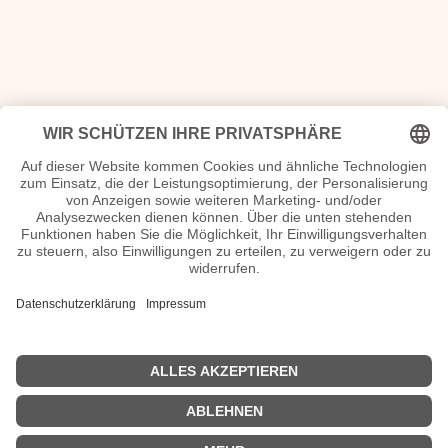
<<
Was geschah 1977
|
Was war 1979
>>