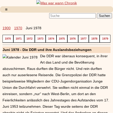
1900
1970
Juni 1978
1970
1971
1972
1973
1974
1975
1976
1977
1978
1979
Juni 1978 - Die DDR und ihre Auslandsbeziehungen
Die DDR war überaus konsequent, in ihrer
Art das Land und die Bevölkerung
abzuschirmen. Raus durften die Bürger nicht. Und rein durften
auch nur auserlesene Reisende. Die Grenzpolizei der DDR hatte
beispielsweise Mitgliedern der CDU-Jugendorganisation Junge
Union die Durchfahrt verwehrt. Sie wollten nicht einmal in die DDR
einreisen, sondern „nur“ nach West-Berlin, um dort an den
Feierlichkeiten anlässlich des Jahrestages des Aufstandes vom 17.
Juni 1953 teilzunehmen. Dieser Tag wurde seitens der DDR
ohnehin nicht als Feiertag gewertet. Und das Andenken an diesen