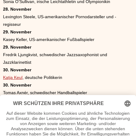
Sonia O’Sullivan, irische Leichtathletin und Olympionikin
28. November
Lexington Steele, US-amerikanischer Pornodarsteller und -
regisseur
29. November
Kasey Keller, US-amerikanischer Fußballspieler
29. November
Fredrik Ljungkvist, schwedischer Jazzsaxophonist und
Jazzklarinettist
30. November
Katja Keul
, deutsche Politikerin
30. November
Tomas Axnér, schwedischer Handballspieler
30. November
Amy Ryan, US-amerikanische Schauspielerin
Die besondere Geschenkidee zum Geburtstag
Das ideale Geschenk. Eine Zeitung von 1969. Was war los in
Politik, Sport oder Kultur? Als Geschenk eine original historische