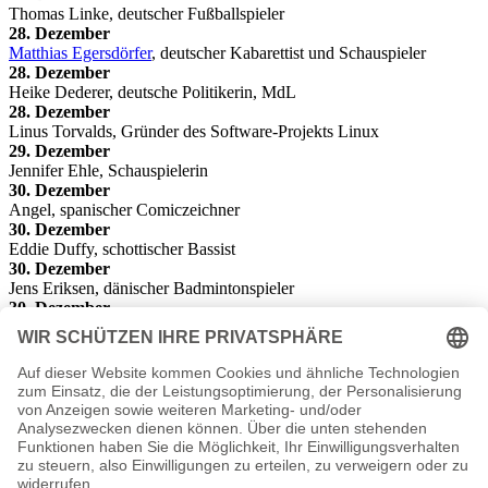
Thomas Linke, deutscher Fußballspieler
28. Dezember
Matthias Egersdörfer
, deutscher Kabarettist und Schauspieler
28. Dezember
Heike Dederer, deutsche Politikerin, MdL
28. Dezember
Linus Torvalds, Gründer des Software-Projekts Linux
29. Dezember
Jennifer Ehle, Schauspielerin
30. Dezember
Angel, spanischer Comiczeichner
30. Dezember
Eddie Duffy, schottischer Bassist
30. Dezember
Jens Eriksen, dänischer Badmintonspieler
30. Dezember
Jay Kay, Sänger der Popmusik-Gruppe Jamiroquai
31. Dezember
Claudia Kleinert
, deutsche Fernsehmoderatorin
31. Dezember
David Zayas, US-amerikanischer Schauspieler
31. Dezember
Pit-Arne Pietz
, Schauspielerin
Die besondere Geschenkidee zum Geburtstag