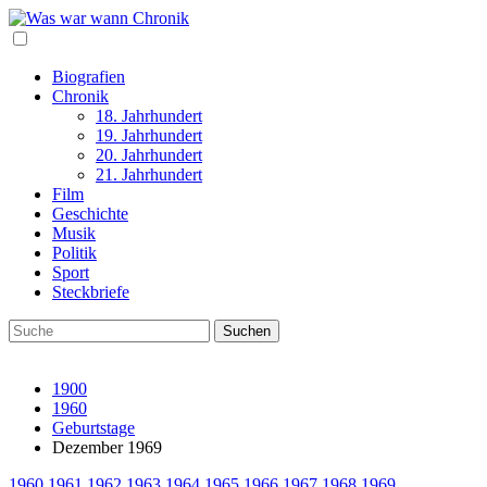
Biografien
Chronik
18. Jahrhundert
19. Jahrhundert
20. Jahrhundert
21. Jahrhundert
Film
Geschichte
Musik
Politik
Sport
Steckbriefe
1900
1960
Geburtstage
Dezember 1969
1960
1961
1962
1963
1964
1965
1966
1967
1968
1969