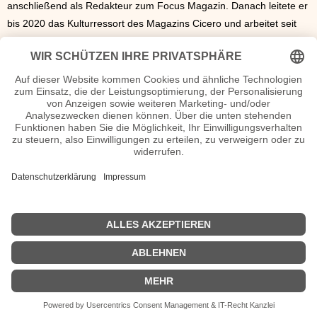
anschließend als Redakteur zum Focus Magazin. Danach leitete er
bis 2020 das Kulturressort des Magazins Cicero und arbeitet seit
August 2020 im Berliner Büro der Neuen Zürcher Zeitung.
Alexander Kissler veröffentlichte bisher 15 Sachbücher und äußert
auch immer wieder seine Meinung zu kirchlichen Themen. 2013
erschien beispielsweise sein Buch „Papst im Widerspruch.
Benedikt
XVI
und seine Kirche 20005-2013“. Alexander Kissler lebt in Berlin.
Alexander Kissler Wiki, Herkunft, Geburtstag, verheiratet,
Kinder etc.
n.n.v. - Die offizielle Alexander Kissler Homepage / X / Instagram /
Wikipedia Seite
Sendungen mit Alexander Kissler Filme
n.n.v.
| Biografie kurz |
Personen
|
Impressum
|