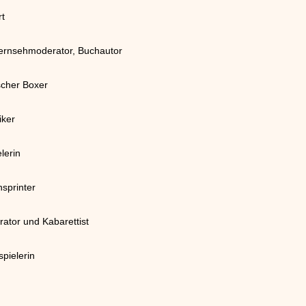
rt
Fernsehmoderator, Buchautor
scher Boxer
iker
lerin
sprinter
tor und Kabarettist
pielerin