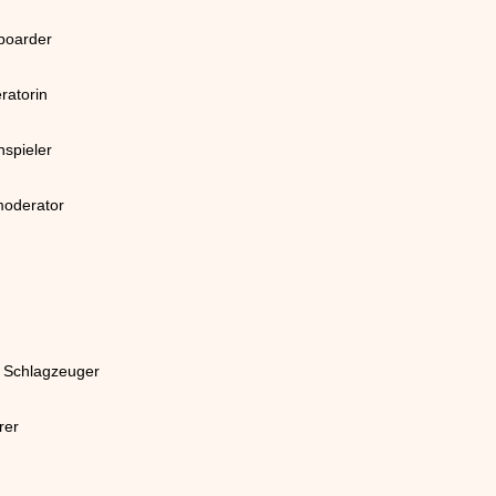
boarder
ratorin
nspieler
moderator
 Schlagzeuger
rer