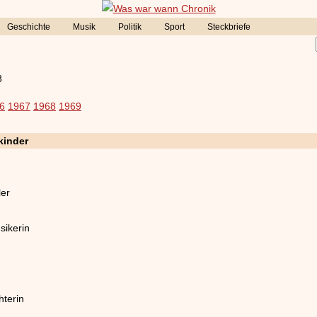
Geschichte
Musik
Politik
Sport
Steckbriefe
8
6
1967
1968
1969
kinder
ler
sikerin
hterin