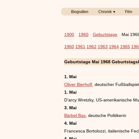
Biografien
Chronik
Film
1900
1960
Geburtstage
Mai 196
1960
1961
1962
1963
1964
1965
196
Geburtstage Mai 1968 Geburtstags
1. Mai
Oliver Bierhoff
, deutscher Fußballspie
1. Mai
D’arcy Wretzky, US-amerikanische Mu
3. Mai
Bärbel Bas
, deutsche Politikerin
4. Mai
Francesca Bortolozzi, italienische Fec
4. Mai