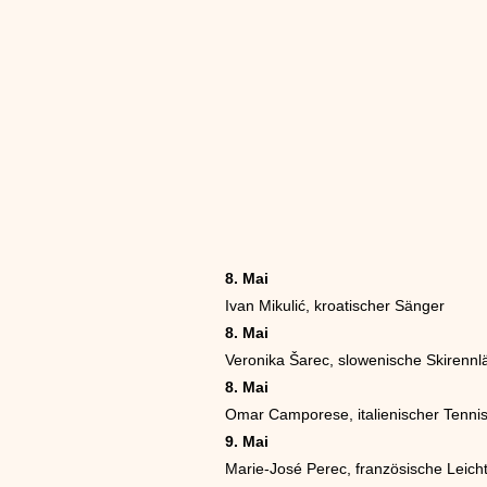
8. Mai
Ivan Mikulić, kroatischer Sänger
8. Mai
Veronika Šarec, slowenische Skirennlä
8. Mai
Omar Camporese, italienischer Tennis
9. Mai
Marie-José Perec, französische Leicht