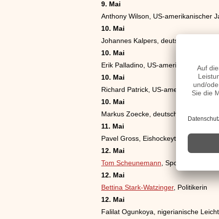
9. Mai
Anthony Wilson, US-amerikanischer Ja
10. Mai
Johannes Kalpers, deutscher Tenor
10. Mai
Erik Palladino, US-amerikanischer Sc
10. Mai
Richard Patrick, US-amerikanischer 
10. Mai
Markus Zoecke, deutscher Tennisspie
11. Mai
Pavel Gross, Eishockeytrainer und eh
12. Mai
Tom Scheunemann
, Sportredakteur
12. Mai
Bettina Stark-Watzinger
, Politikerin
12. Mai
Falilat Ogunkoya, nigerianische Leich