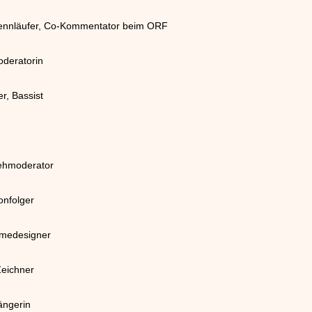
rennläufer, Co-Kommentator beim ORF
deratorin
r, Bassist
sehmoderator
onfolger
amedesigner
Zeichner
ängerin