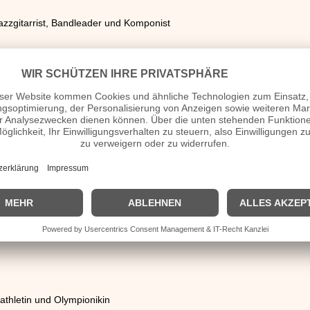
zzgitarrist, Bandleader und Komponist
hauspieler
Sänger
ler
emaliger Eishockeyspieler
tathletin und Olympionikin