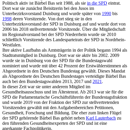
Politisch aktiv ist Bärbel Bas seit 1988, als sie
in die SPD
eintrat.
Dort war sie zunächst Beisitzerin bei den Jusos im
Unterbezirksvorstand Duisburg und wurde später von
1990
bis
1998
deren Vorsitzende. Von dort stieg sie in den
Unterbezirksvorstand der SPD in Duisburg auf und wurde dort von
2006 bis 2018 stellvertretende Vorsitzende. Über die Mitgliedschaft
im Regionalvorstand bei der SPD Niederrhein wurde sie 2010
schließlich Vorsitzende des Landesparteirats der SPD in Nordrhein-
Westfalen.
Ihre aktive Laufbahn als Amtsträgerin in der Politik begann 1994 als
Stadtratsmitglied in Duisburg. Dort war sie aktiv bis 2002. 2009
wurde sie in Duisburg von der SPD für die Bundestagswahl
nominiert und wurde mit über 42 Prozent der Erstwählerstimmen als
Abgeordnete in den Deutschen Bundestag gewählt. Dieses Mandat
als Abgeordnete des Deutschen Bundestages verteidigte Bärbel Bas
auch bei den Bundestagswahlen 2013, 2017 und
2021
.
In dieser Zeit war sie unter anderem Mitglied im
Gesundheitsausschuss und im Ältestenrat. Ab 2013 war sie für die
SPD die Parlamentarische Geschäftsführerin der Bundestagsfraktion
und wurde 2019 von der Fraktion der SPD zur stellvertretenden
Vorsitzenden gewählt mit den Aufgabenbereichen Petitionen,
Gesundheit, Forschung und Bildung. Die eher zum linken Flügel
der SPD gehörende Bärbel Bas gehört neben
Karl Lauterbach
zu
den führenden Gesundheitsexperten der SPD und ist eine
anerkannte Fachpolitikerin.