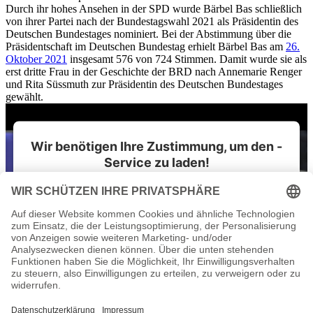
Durch ihr hohes Ansehen in der SPD wurde Bärbel Bas schließlich
von ihrer Partei nach der Bundestagswahl 2021 als Präsidentin des
Deutschen Bundestages nominiert. Bei der Abstimmung über die
Präsidentschaft im Deutschen Bundestag erhielt Bärbel Bas am
26.
Oktober 2021
insgesamt 576 von 724 Stimmen. Damit wurde sie als
erst dritte Frau in der Geschichte der BRD nach Annemarie Renger
und Rita Süssmuth zur Präsidentin des Deutschen Bundestages
gewählt.
Wir benötigen Ihre Zustimmung, um den -
Service zu laden!
Dieser Inhalt darf aufgrund von Trackern, die
Besuchern nicht offengelegt werden, nicht geladen
werden. Der Besitzer der Website muss diese mit
seinem CMP einrichten, um diesen Inhalt zur Liste der
verwendeten Technologien hinzuzufügen.
powered by
Usercentrics Consent Management
Platform
&
IT-Recht Kanzlei