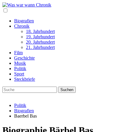
Biografien
Chronik
18. Jahrhundert
19. Jahrhundert
20. Jahrhundert
21. Jahrhundert
Film
Geschichte
Musik
Politik
Sport
Steckbriefe
Politik
Biografien
Baerbel Bas
Biographie Bärbel Bas