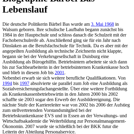
Lebenslauf
Die deutsche Politikerin Bärbel Bas wurde am
3. Mai 1968
in
Walsum geboren. Ihre schulische Laufbahn begann zunächst bis
1984 in der Hauptschule und schloss danach die Schulzeit mit der
Fachoberschulreife ab. Anschließend ging sie für ein Jahr nach
Dinslaken an die Berufsfachschule für Technik. Da es aber mit der
angepeilten Ausbildung als technische Zeichnerin nicht klappte,
begann sie bei der Verkehrsgesellschaft in Duisburg eine
Ausbildung als Bürogehilfin. Betriebsintern arbeitete sie sich dann
bis zur Sachbearbeiterin in der betriebsinternen Krankenkasse hoch
und blieb in diesem Job bis
2001
.
Nebenbei erwarb sie sich weitere berufliche Qualifikationen. Von
1994
bis
1997
absolvierte sie parallel zum Job eine Ausbildung als
Sozialversicherungsfachangestellte. Über eine weitere Fortbildung
als Krankenkassenbetriebswirtin in den Jahren 2000 bis 2002
schaffte sie 2003 sogar den Erwerb der Ausbildereignung. Die
nächste Stufe der Karriereleiter war von 2002 bis 2006 der Aufstieg
zum stellvertretenden Vorstandsmitglied bei der
Betriebskrankenkasse EVS und in Essen an der Verwaltungs- und
Wirtschaftsakademie die Weiterbildung zur Personalmanagement-
Ökonomin. 2007 wurde sie schließlich bei der BKK futur die
Leiterin der Abteilung Personalservice.