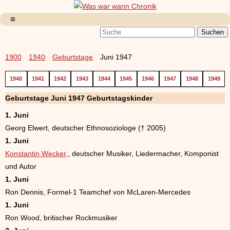
1900
1940
Geburtstage
Juni 1947
1940
1941
1942
1943
1944
1945
1946
1947
1948
1949
Geburtstage Juni 1947 Geburtstagskinder
1. Juni
Georg Elwert, deutscher Ethnosoziologe († 2005)
1. Juni
Konstantin Wecker,
, deutscher Musiker, Liedermacher, Komponist
und Autor
1. Juni
Ron Dennis, Formel-1 Teamchef von McLaren-Mercedes
1. Juni
Ron Wood, britischer Rockmusiker