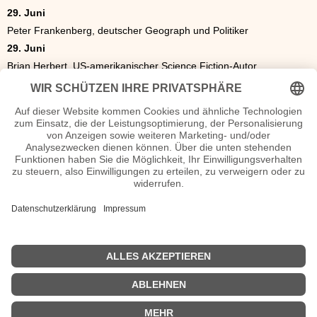
29. Juni
Peter Frankenberg, deutscher Geograph und Politiker
29. Juni
Brian Herbert, US-amerikanischer Science Fiction-Autor
30. Juni
Wladimir Wladimirowitsch Petrow, sowjetischer Eishockeyspieler
Die Geschenkidee
Das ideale Geschenk. Eine Zeitung von 1947. Was war los in
Politik, Sport oder Kultur? Als Geschenk eine original historische
Tageszeitung oder Illustrierte z.B. als Geburtstagszeitung zum
Geburtstag oder Hochzeitszeitung zur goldenen Hochzeit.
Zeitschriften von 1946.
Originalzeitung Juni 1947
<<
Geburtstage Mai 1947
|
Geburtstage Juli 1947
>>
| © 2013–2026 was-war-wann.de. Alle Rechte vorbehalten. |