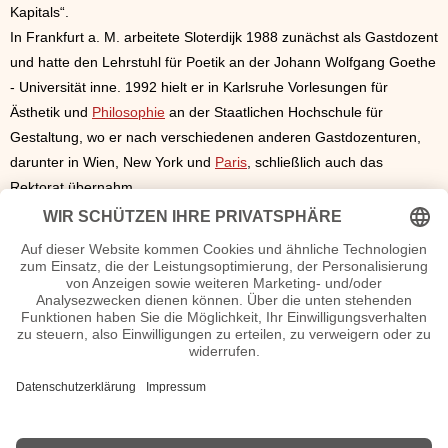
Kapitals“.
In Frankfurt a. M. arbeitete Sloterdijk 1988 zunächst als Gastdozent
und hatte den Lehrstuhl für Poetik an der Johann Wolfgang Goethe
- Universität inne. 1992 hielt er in Karlsruhe Vorlesungen für
Ästhetik und
Philosophie
an der Staatlichen Hochschule für
Gestaltung, wo er nach verschiedenen anderen Gastdozenturen,
darunter in Wien, New York und
Paris
, schließlich auch das
Rektorat übernahm.
Seit
2002
moderiert er an der Seite von Rüdiger Safranski das
„Philosophische Quartett“.
Gerade die Finanzkrise und staatlichen Verschuldungen sind ein
häufiges Thema von Sloterdijk.
2009
brachte er sein Werk „Du
musst dein Leben ändern“ heraus, das ein Bestseller wurde. Dort
ist die Erde für ihn ein Planet der Übenden und er fordert eine
grundlegende Veränderung der Sicht des Einzelnen und der
Gesellschaft.
Peter Sloterdijk Seiten, Steckbrief etc.
n.n.v.