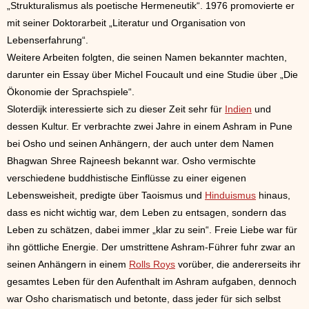
„Strukturalismus als poetische Hermeneutik“. 1976 promovierte er
mit seiner Doktorarbeit „Literatur und Organisation von
Lebenserfahrung“.
Weitere Arbeiten folgten, die seinen Namen bekannter machten,
darunter ein Essay über Michel Foucault und eine Studie über „Die
Ökonomie der Sprachspiele“.
Sloterdijk interessierte sich zu dieser Zeit sehr für
Indien
und
dessen Kultur. Er verbrachte zwei Jahre in einem Ashram in Pune
bei Osho und seinen Anhängern, der auch unter dem Namen
Bhagwan Shree Rajneesh bekannt war. Osho vermischte
verschiedene buddhistische Einflüsse zu einer eigenen
Lebensweisheit, predigte über Taoismus und
Hinduismus
hinaus,
dass es nicht wichtig war, dem Leben zu entsagen, sondern das
Leben zu schätzen, dabei immer „klar zu sein“. Freie Liebe war für
ihn göttliche Energie. Der umstrittene Ashram-Führer fuhr zwar an
seinen Anhängern in einem
Rolls Roys
vorüber, die andererseits ihr
gesamtes Leben für den Aufenthalt im Ashram aufgaben, dennoch
war Osho charismatisch und betonte, dass jeder für sich selbst