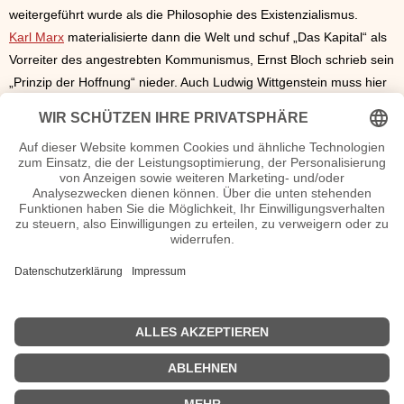
weitergeführt wurde als die Philosophie des Existenzialismus.
Karl Marx
materialisierte dann die Welt und schuf „Das Kapital“ als
Vorreiter des angestrebten Kommunismus, Ernst Bloch schrieb sein
„Prinzip der Hoffnung“ nieder. Auch Ludwig Wittgenstein muss hier
genannt werden, der sich insbesondere mit der Sprache
beschäftigte und sein kleines „Tractatus“ hinterließ, dass sich
besonders mit der Logik und dem Bewusstsein auseinandersetzte.
Neue Richtungen sind offen und immer weiter zersplittert. Auch
versucht die Philosophie wieder aus der reinen Rationalität andere
Ebenen zu erschließen. Michael Foucault mit seinem vielseitigen
Werk, Jacques Derrida waren Vertreter des Poststrukturalismus,
Ken Wilber mit seiner Theorie über die Holons oder auch
Peter
Sloterdijk
mit seiner Theorie der Sphären sind wichtige Vertreter
der heutigen Zeit.
Erwähnenswertes