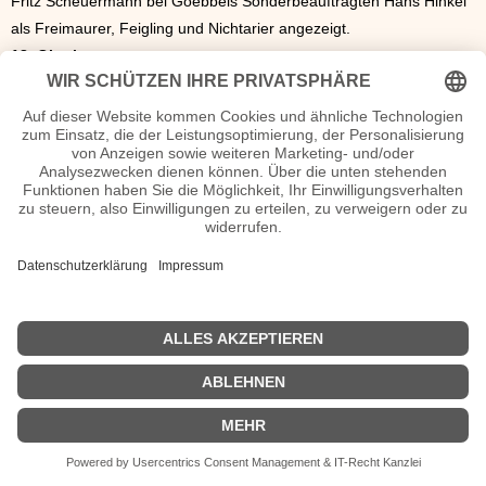
Fritz Scheuermann bei Goebbels Sonderbeauftragten Hans Hinkel
als Freimaurer, Feigling und Nichtarier angezeigt.
18. Oktober
Deutsches Reich 1935 – Die Röchling-Werke waren in den
Deutschen Roheisen-Verband aufgenommen worden.
18. Oktober
Deutsches Reich/Buchhandel 1935 – Im Rentsch Verlag, Zürich
und Leipzig, war „Der König von Rom“ von Octave Aubrys
erschienen.
18. Oktober
Deutsches Reich/Film 1935 – In Köln war der historische Musikfilm
um Franz Liszt „Liebesträume“ uraufgeführt worden. Die Hauptrolle
spielte Franz Herterich. Der Film entstand unter der Regie von
Heinz Hille. In weiteren Rollen waren Erika Dannhoff, Hans
Söhnker, Olga Tschechowa, Aribert Mog, Paul Henckels und andere
zu sehen. Bei der Biennale 1935 in Venedig war der Film für die
beste Wiedergabe einer nationalen Figur ausgezeichnet worden.
19. Oktober