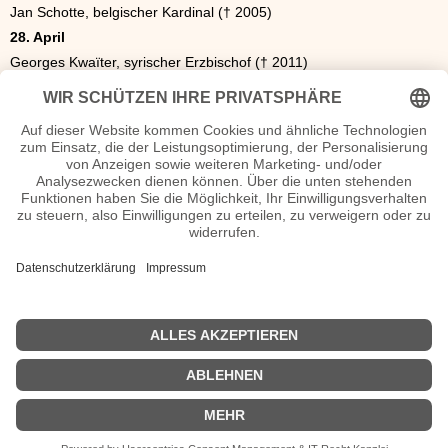
Jan Schotte, belgischer Kardinal († 2005)
28. April
Georges Kwaïter, syrischer Erzbischof († 2011)
29. April
Helmut Bruno Anders, deutscher Rechtswissenschaftler und
Historiker († 1985)
Die Geschenkidee
Das ideale Geschenk. Eine Zeitung von 1928. Was war los in
Politik, Sport oder Kultur? Als Geschenk eine original historische
Tageszeitung oder Illustrierte z.B. als Geburtstagszeitung zum
Geburtstag oder Hochzeitszeitung zur goldenen Hochzeit.
Zeitschriften von 1929.
Originalzeitung April 1928
<<
Geburtstage März 1928
|
Geburtstage Mai 1928
>>
| © 2013–2026 was-war-wann.de. Alle Rechte vorbehalten. |
|
1700
|
1600
|
Mode
|
Impressum
|