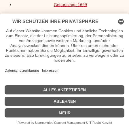
Geburtstage 1699
<<
Geburtstage 1689
|
Geburtstage 1691
>>
| © 2013–2025 was-war-wann.de. Alle Rechte vorbehalten. |
|
Startseite
|
1700
|
1600
|
1600
|
2000
|