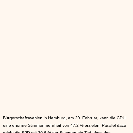
Bürgerschaftswahlen in Hamburg, am 29. Februar, kann die CDU
eine enorme Stimmenmehrheit von 47,2 % erzielen. Parallel dazu
erlebt die SPD mit 30,6 % der Stimmen ein Tief, dass das