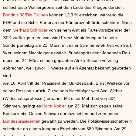
schlechteste Wahlergebnis seit dem Ende des Krieges darstellt.
Bündnis 90/Die Grünen
können 12,3 % erreichen, während die
FDP und die Schill-Partei an der Fünfprozenthürde scheitern. Nach
dem
Gerhard Schröder
von seinem Amt als Parteivorsitzender der
SPD zurückgetreten war, wird Franz Müntefering auf einem
Sonderparteitag am 21. März, mit einer Stimmenmehrheit von 95,1
% zu seinem Nachfolger gewählt. Bundespräsident Johannes Rau
muss am 24. März seinen geplanten Afrika-Besuch vorzeitig
abbrechen, weil zuvor Hinweise auf ein Attentat bekannt geworden
sind.
Am 16. April tritt der Präsident der Bundesbank, Ernst Welteke von
seiner Position zurück. Zu seinem Nachfolger wird Axel Weber
(Wirtschaftsprofessor) ernannt. Mit einer Mehrheit von 604
Stimmen, gelingt es
Horst Köhler
am 23. Mai sich gegen seine
Konkurrentin Gesine Schwan durchzusetzen und zum neuen
Bundespräsidenten
gewählt zu werden. Die Politikwissenschaftlerin
scheiterte an einem knappen Ergebnis von 589 Stimmen. Am 29.