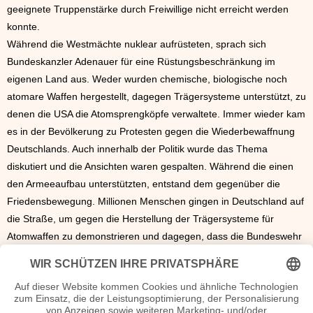
geeignete Truppenstärke durch Freiwillige nicht erreicht werden
konnte.
Während die Westmächte nuklear aufrüsteten, sprach sich
Bundeskanzler Adenauer für eine Rüstungsbeschränkung im
eigenen Land aus. Weder wurden chemische, biologische noch
atomare Waffen hergestellt, dagegen Trägersysteme unterstützt, zu
denen die USA die Atomsprengköpfe verwaltete. Immer wieder kam
es in der Bevölkerung zu Protesten gegen die Wiederbewaffnung
Deutschlands. Auch innerhalb der Politik wurde das Thema
diskutiert und die Ansichten waren gespalten. Während die einen
den Armeeaufbau unterstützten, entstand dem gegenüber die
Friedensbewegung. Millionen Menschen gingen in Deutschland auf
die Straße, um gegen die Herstellung der Trägersysteme für
Atomwaffen zu demonstrieren und dagegen, dass die Bundeswehr
damit ausgerüstet wurde. Währenddessen wurden die Soldaten im
Abwurf von Nuklearwaffen ausgebildet, was mit der im
Grundgesetz festgelegten Abmachung einer reinen
Landesverteidigung nicht übereinstimmte.