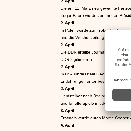
2. April
Die am 11. März neu gewählte französ
Edgar Faure wurde zum neuen Präsid
2. April
In Polen wurde zur Probe die Zensur 
und die Wochenzeitung des Zentralkom
2. April
Die DDR erteilte Journalisten aus der
DDR legitimieren.
2. April
In US-Bundesstaat Georgia wurde di
Entführungen unter bestimmten Ums
2. April
Unmittelbar nach Beginn des Kartenver
und für alle Spiele mit deutscher Betei
3. April
Erstmals wurde durch Martin Cooper v
4. April