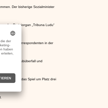
ammen. Der bisherige Sozialminister
ren das Parteiorgan „Tribuna Ludu“
 sie als Ostkorrespondenten in der
bewaffnetem Raubüberfall und
Endspiel, für das Spiel um Platz drei
t.