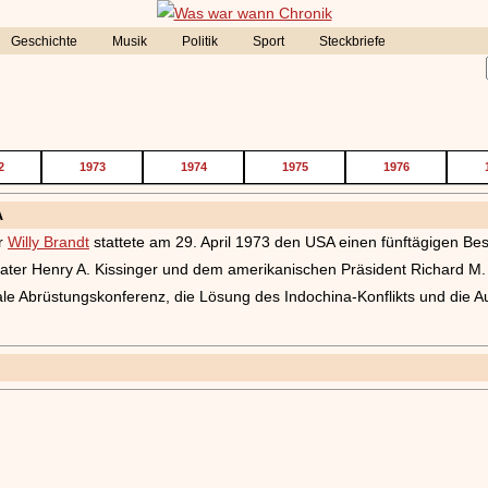
Geschichte
Musik
Politik
Sport
Steckbriefe
2
1973
1974
1975
1976
A
r
Willy Brandt
stattete am 29. April 1973 den USA einen fünftägigen Be
rater Henry A. Kissinger und dem amerikanischen Präsident Richard M.
nale Abrüstungskonferenz, die Lösung des Indochina-Konflikts und die 