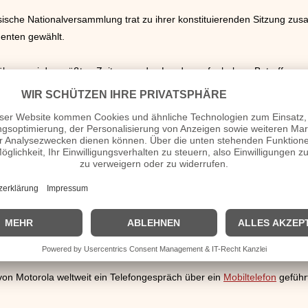
ische Nationalversammlung trat zu ihrer konstituierenden Sitzung zus
enten gewählt.
über zwei der größten Zeitungen des Landes aufgehoben. Betroffen wa
itees der Kommunistischen Partei „Polityka“.
 Bundesrepublik Deutschland und Westberlin erstmals Pressekarten, die
e
Todesstrafe
wieder eingeführt. Sie fand künftig bei Vergewaltigung, 
tänden Anwendung.
kauf für die Fußball-Weltmeisterschaft 1974, waren die Karten für das 
ligung vergriffen.
on Motorola weltweit ein Telefongespräch über ein
Mobiltelefon
geführ