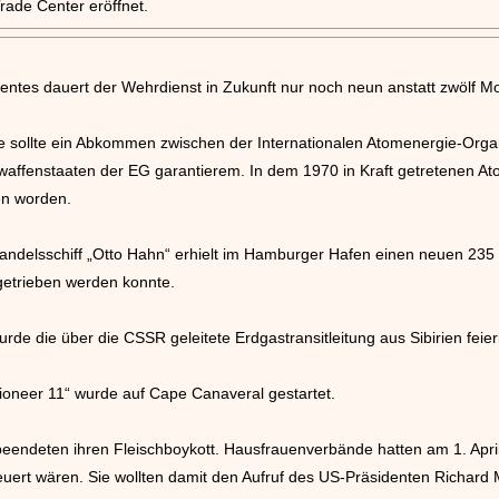
ade Center eröffnet.
ntes dauert der Wehrdienst in Zukunft nur noch neun anstatt zwölf M
ie sollte ein Abkommen zwischen der Internationalen Atomenergie-Orga
affenstaaten der EG garantierem. In dem 1970 in Kraft getretenen At
en worden.
andelsschiff „Otto Hahn“ erhielt im Hamburger Hafen einen neuen 23
ngetrieben werden konnte.
de die über die CSSR geleitete Erdgastransitleitung aus Sibirien feie
neer 11“ wurde auf Cape Canaveral gestartet.
endeten ihren Fleischboykott. Hausfrauenverbände hatten am 1. April 
teuert wären. Sie wollten damit den Aufruf des US-Präsidenten Richard